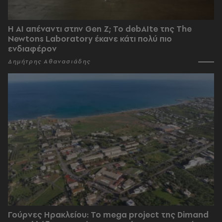
Η AI απέναντι στην Gen Z; Το debAIte της The
Newtons Laboratory έκανε κάτι πολύ πιο
ενδιαφέρον
Δημήτρης Αθανασιάδης
Γούρνες Ηρακλείου: To mega project της Dimand