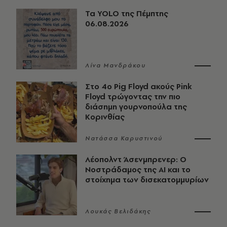
Τα YOLO της Πέμπτης
06.08.2026
Λίνα Μανδράκου
Στο 4ο Pig Floyd ακούς Pink
Floyd τρώγοντας την πιο
διάσημη γουρνοπούλα της
Κορινθίας
Νατάσσα Καρυστινού
Λέοπολντ Άσενμπρενερ: Ο
Νοστράδαμος της AI και το
στοίχημα των δισεκατομμυρίων
Λουκάς Βελιδάκης