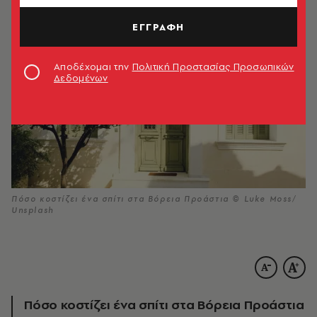
ΕΓΓΡΑΦΗ
Αποδέχομαι την
Πολιτική Προστασίας Προσωπικών
Δεδομένων
Πόσο κοστίζει ένα σπίτι στα Βόρεια Προάστια © Luke Moss/
Unsplash
Πόσο κοστίζει ένα σπίτι στα Βόρεια Προάστια