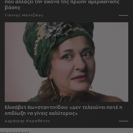
που αλλάζει την εικόνα της πρώην αμερικανικής
βάσης
Γιάννης Μαντζίκος
Ελισάβετ Κωνσταντινίδου: «Δεν τελειώνει ποτέ η
επιδίωξη να γίνεις καλύτερος»
Δημήτρης Καραθάνος