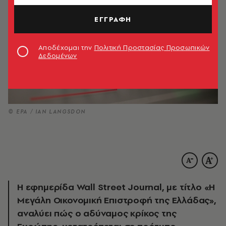
ΕΓΓΡΑΦΗ
Αποδέχομαι την
Πολιτική Προστασίας Προσωπικών
Δεδομένων
© EPA / IAN LANGSDON
Η εφημερίδα Wall Street Journal, με τίτλο «Η
Μεγάλη Οικονομική Επιστροφή της Ελλάδας»,
αναλύει πώς ο αδύναμος κρίκος της