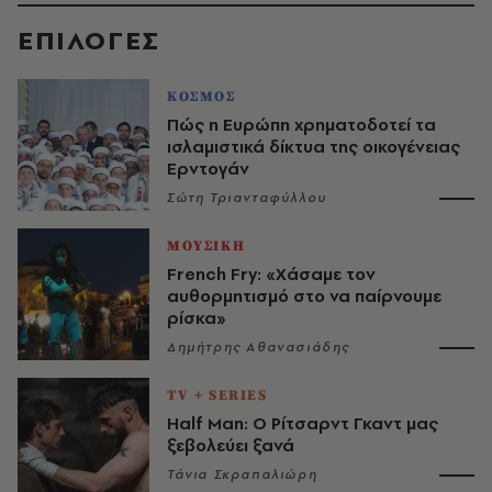
EΠΙΛΟΓΈΣ
ΚΟΣΜΟΣ
Πώς η Ευρώπη χρηματοδοτεί τα
ισλαμιστικά δίκτυα της οικογένειας
Ερντογάν
Σώτη Τριανταφύλλου
ΜΟΥΣΙΚΗ
French Fry: «Χάσαμε τον
αυθορμητισμό στο να παίρνουμε
ρίσκα»
Δημήτρης Αθανασιάδης
TV + SERIES
Half Man: Ο Ρίτσαρντ Γκαντ μας
ξεβολεύει ξανά
Τάνια Σκραπαλιώρη