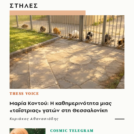
ΣΤΗΛΕΣ
THESS VOICE
Μαρία Κοντού: Η καθημερινότητα μιας
«ταΐστριας» γατών στη Θεσσαλονίκη
Κυριάκος Αθανασιάδης
COSMIC TELEGRAM