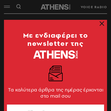
VOICE RADIO
Mε ενδιαφέρει το
newsletter της
Tα καλύτερα άρθρα της ημέρας έρχονται
στο mail σου