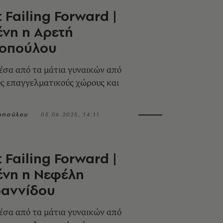
 Failing Forward |
νη η Αρετή
ζοπούλου
έσα από τα μάτια γυναικών από
ς επαγγελματικούς χώρους και
οπούλου
05.06.2025, 14:11
 Failing Forward |
ένη η Νεφέλη
ωαννίδου
έσα από τα μάτια γυναικών από