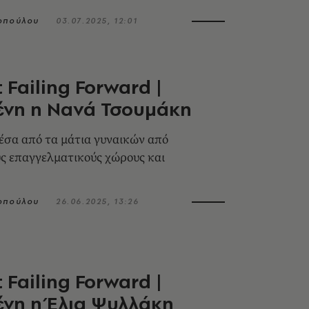
οπούλου
03.07.2025, 12:01
 Failing Forward |
ένη η Νανά Τσουμάκη
έσα από τα μάτια γυναικών από
ς επαγγελματικούς χώρους και
οπούλου
26.06.2025, 13:26
 Failing Forward |
νη η Έλια Ψυλλάκη