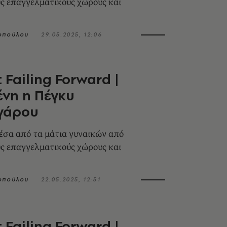
ς επαγγελματικούς χώρους και
οπούλου
29.05.2025, 12:06
 Failing Forward |
νη η Πέγκυ
γάρου
έσα από τα μάτια γυναικών από
ς επαγγελματικούς χώρους και
οπούλου
22.05.2025, 12:51
 Failing Forward |