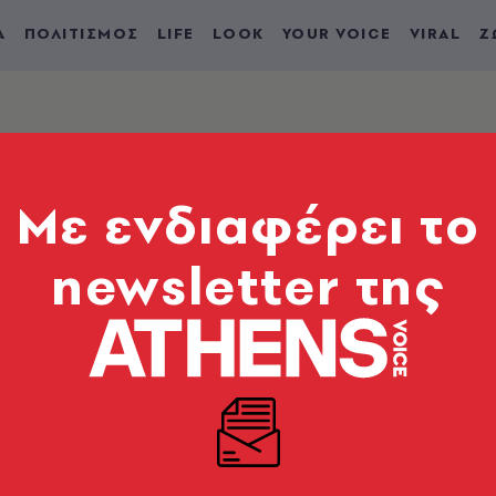
Α
ΠΟΛΙΤΙΣΜΟΣ
LIFE
LOOK
YOUR VOICE
VIRAL
Ζ
Mε ενδιαφέρει το
newsletter της