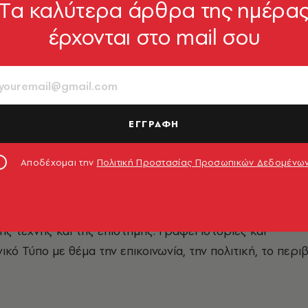
Tα καλύτερα άρθρα της ημέρα
έρχονται στο mail σου
πούλου
ΕΓΓΡΑΦΗ
Αποδέχομαι την
Πολιτική Προστασίας Προσωπικών Δεδομένω
ής αρχαιολογίας και διευθυντικό στέλεχος στον χώρο τ
ρόνια ως σύμβουλος επικοινωνίας και κειμενογράφος, ό
επιχειρήσεις, οργανισμούς του ιδιωτικού και του δημοσ
ς τέχνης και της επιστήμης. Γράφει ιστορίες και
κό Τύπο με θέμα την επικοινωνία, την πολιτική, το περι