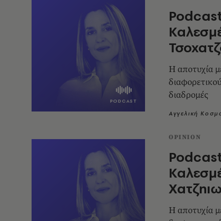
Podcast
Καλεσμέ
Τσοχατ
Η αποτυχία μ
διαφορετικού
διαδρομές
Αγγελική Κοσμ
OPINION
Podcast
Καλεσμ
Χατζηι
Η αποτυχία μ