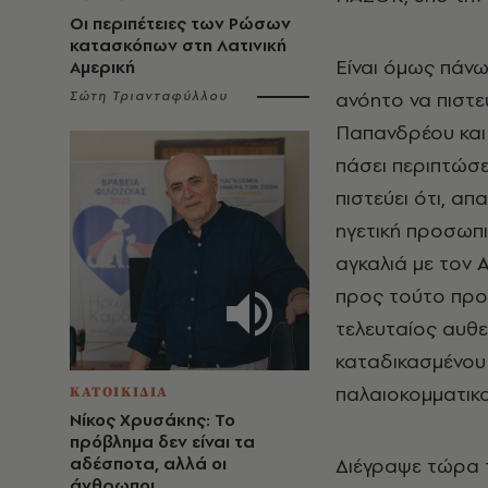
Οι περιπέτειες των Ρώσων
κατασκόπων στη Λατινική
Είναι όμως πάνω 
Αμερική
ανόητο να πιστε
Σώτη Τριανταφύλλου
Παπανδρέου και 
πάσει περιπτώσει
πιστεύει ότι, α
ηγετική προσωπ
αγκαλιά με τον Α
προς τούτο προσ
τελευταίος αυθε
καταδικασμένου
παλαιοκομματικο
ΚΑΤΟΙΚΙΔΙΑ
Νίκος Χρυσάκης: Το
πρόβλημα δεν είναι τα
αδέσποτα, αλλά οι
Διέγραψε τώρα 
άνθρωποι