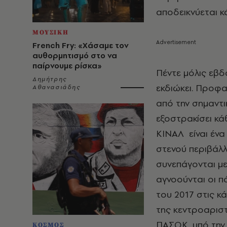
αποδεικνύεται κ
ΜΟΥΣΙΚΗ
French Fry: «Χάσαμε τον
αυθορμητισμό στο να
παίρνουμε ρίσκα»
Πέντε μόλις εβδ
Δημήτρης
εκδιώκει. Προφαν
Αθανασιάδης
από την σημαντ
εξοστρακίσει κάθ
ΚΙΝΑΛ είναι ένα
στενού περιβάλλ
συνεπάγονται με
αγνοούνται οι 
του 2017 στις κ
της κεντροαριστ
ΠΑΣΟΚ, υπό την
ΚΟΣΜΟΣ