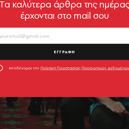
Tα καλύτερα άρθρα της ημέρα
έρχονται στο mail σου
ΕΓΓΡΑΦΗ
Αποδέχομαι την
Πολιτική Προστασίας Προσωπικών Δεδομένω