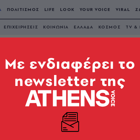
Α
ΠΟΛΙΤΙΣΜΟΣ
LIFE
LOOK
YOUR VOICE
VIRAL
Ζ
ΕΠΙΧΕΙΡΗΣΕΙΣ
ΚΟΙΝΩΝΙΑ
ΕΛΛΑΔΑ
ΚΟΣΜΟΣ
TV &
Mε ενδιαφέρει το
newsletter της
ρίας Φώφης
α κινδύνευε από τον Βενιζέλο, μετά τις εκλογές του