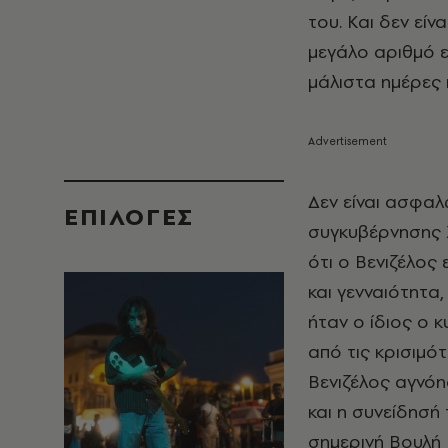
του. Και δεν είν
μεγάλο αριθμό ε
μάλιστα ημέρες π
Δεν είναι ασφαλ
EΠΙΛΟΓΈΣ
συγκυβέρνησης Σ
ότι ο Βενιζέλος
και γενναιότητα
ήταν ο ίδιος ο κ
από τις κρισιμό
Βενιζέλος αγνόη
και η συνείδησή 
σημερινή Βουλή