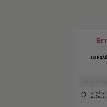
Ε
Γ
Tα καλύ
EMAIL
Αποδέχο
Δεδομέ