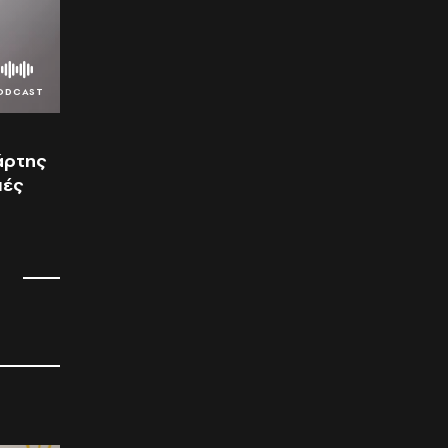
χάρτης
μές