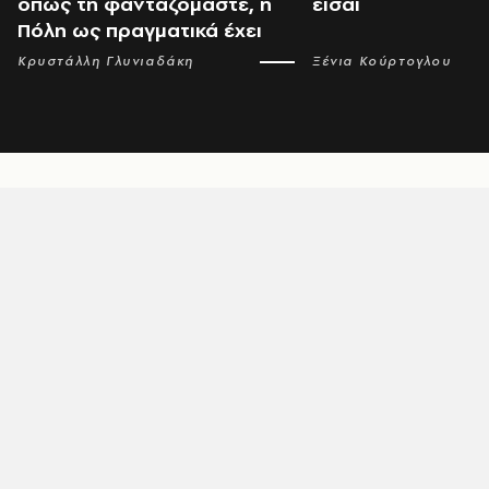
όπως τη φανταζόμαστε, η
είσαι
Πόλη ως πραγματικά έχει
Κρυστάλλη Γλυνιαδάκη
Ξένια Κούρτογλου