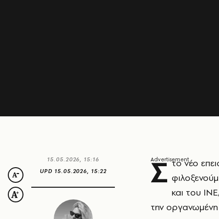
Σ
15.05.2026, 15:16
το νέο επε
UPD
15.05.2026, 15:22
φιλοξενούμ
και του ΙΝ
την οργανωμένη