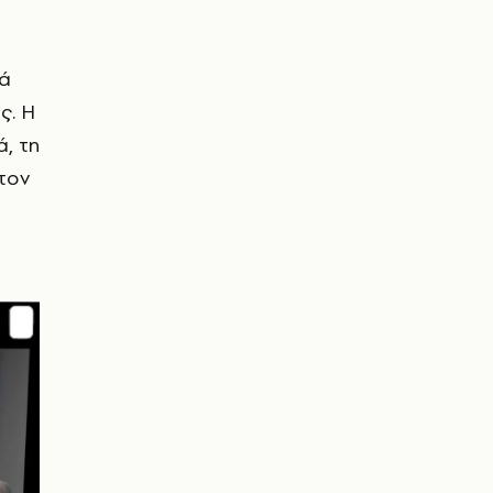
λά
ς. Η
, τη
 τον