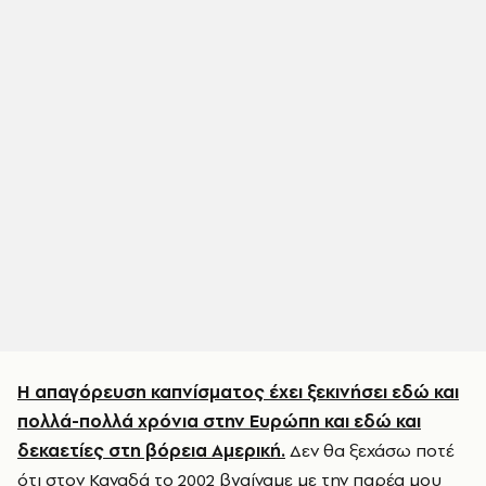
Η απαγόρευση καπνίσματος έχει ξεκινήσει εδώ και
πολλά-πολλά χρόνια στην Ευρώπη και εδώ και
δεκαετίες στη βόρεια Αμερική.
Δεν θα ξεχάσω ποτέ
ότι στον Καναδά το 2002 βγαίναμε με την παρέα μου