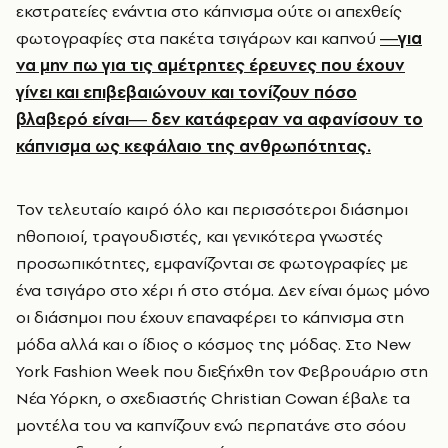
εκστρατείες ενάντια στο κάπνισμα ούτε οι απεχθείς
φωτογραφίες στα πακέτα τσιγάρων και καπνού
―για
να μην πω για τις αμέτρητες έρευνες που έχουν
γίνει και επιβεβαιώνουν και τονίζουν πόσο
βλαβερό είναι― δεν κατάφεραν να αφανίσουν το
κάπνισμα ως κεφάλαιο της ανθρωπότητας.
Τον τελευταίο καιρό όλο και περισσότεροι διάσημοι
ηθοποιοί, τραγουδιστές, και γενικότερα γνωστές
προσωπικότητες, εμφανίζονται σε φωτογραφίες με
ένα τσιγάρο στο χέρι ή στο στόμα. Δεν είναι όμως μόνο
οι διάσημοι που έχουν επαναφέρει το κάπνισμα στη
μόδα αλλά και ο ίδιος ο κόσμος της μόδας. Στο New
York Fashion Week που διεξήχθη τον Φεβρουάριο στη
Νέα Υόρκη, ο σχεδιαστής Christian Cowan έβαλε τα
μοντέλα του να καπνίζουν ενώ περπατάνε στο σόου