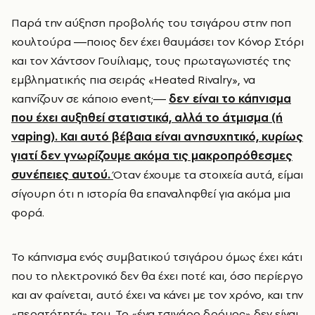
Παρά την αύξηση προβολής του τσιγάρου στην ποπ
κουλτούρα ―ποιος δεν έχει θαυμάσει τον Κόνορ Στόρι
και τον Χάντσον Γουίλιαμς, τους πρωταγωνιστές της
εμβληματικής πια σειράς «Heated Rivalry», να
καπνίζουν σε κάποιο event;―
δεν είναι το κάπνισμα
που έχει αυξηθεί στατιστικά, αλλά το άτμισμα (ή
vaping). Και αυτό βέβαια είναι ανησυχητικό, κυρίως
γιατί δεν γνωρίζουμε ακόμα τις μακροπρόθεσμες
συνέπειες αυτού.
Όταν έχουμε τα στοιχεία αυτά, είμαι
σίγουρη ότι η ιστορία θα επαναληφθεί για ακόμα μια
φορά.
Το κάπνισμα ενός συμβατικού τσιγάρου όμως έχει κάτι
που το ηλεκτρονικό δεν θα έχει ποτέ και, όσο περίεργο
και αν φαίνεται, αυτό έχει να κάνει με τον χρόνο, και την
«περατότητά» του. Το «ένα τσιγάρο δρόμος» δεν είναι