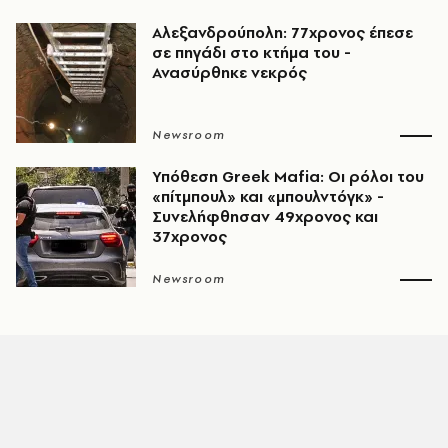
Αλεξανδρούπολη: 77χρονος έπεσε
σε πηγάδι στο κτήμα του -
Ανασύρθηκε νεκρός
Newsroom
Υπόθεση Greek Mafia: Οι ρόλοι του
«πίτμπουλ» και «μπουλντόγκ» -
Συνελήφθησαν 49χρονος και
37χρονος
Newsroom