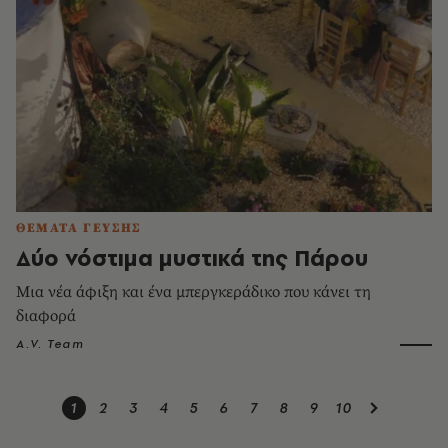
ΘΕΜΑΤΑ ΓΕΥΣΗΣ
Δύο νόστιμα μυστικά της Πάρου
Μια νέα άφιξη και ένα μπεργκεράδικο που κάνει τη
διαφορά
A.V. Team
1
2
3
4
5
6
7
8
9
10