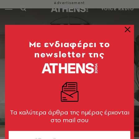
VOICE RADIO
Mε ενδιαφέρει το
newsletter της
Tα καλύτερα άρθρα της ημέρας έρχονται
στο mail σου