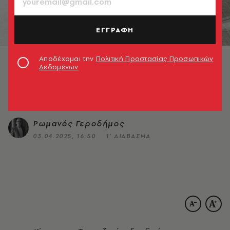
© Unsplash
ΚΟΙΝΩΝΙΑ
ΕΓΓΡΑΦΗ
Το Κίνημα της Τραπεζαρίας: Μια
τριλογία
Αποδέχομαι την
Πολιτική Προστασίας Προσωπικών
Δεδομένων
Πώς να οργανώσετε και να συμμετάσχετε σε
τραπέζια που θα αλλάξουν τη ζωή σας
Ρωμανός Γεροδήμος
03.04.2025, 16:50
1’ ΔΙΑΒΑΣΜΑ