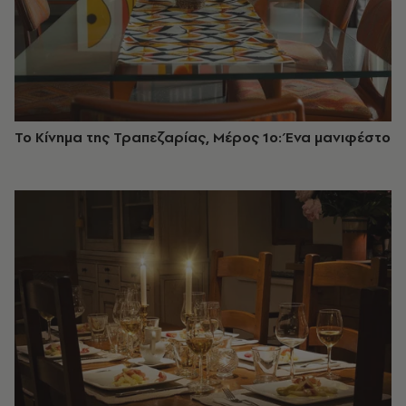
Το Κίνημα της Τραπεζαρίας, Μέρος 1ο: Ένα μανιφέστο