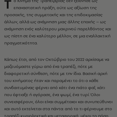
T
o Κίνημα της Τραπεζαρίας δεν ξεκίνησε ως
επαναστατική πράξη, ούτε ως αξίωση της
προσοχής, της συμμετοχής και της επιδοκιμασίας
άλλων, αλλά ως ανάμνηση μιας άλλης εποχής – ως
ανάμνηση ενός καλύτερου μακρινού παρελθόντος και
ως πίστη σε ένα καλύτερο μέλλον, σε μια εναλλακτική
πραγματικότητα.
Κάπως έτσι, από τον Οκτώβριο του 2022 αρχίσαμε να
μαζευόμαστε γύρω από ένα τραπέζι, πότε με
διαφορετική σύνθεση, πότε με την ίδια. Βασική αρχή
του κινήματος ήταν και παραμένει το ότι ο κάθε
συνδαιτυμόνας φέρνει από κάτι: ένα πιάτο φαΐ, κάτι
που έφτιαξε ή αγόρασε, ένα ψωμί, ένα τυρί. Όλοι
συνεισφέρουν, όλοι είναι συμμέτοχοι και συνυπεύθυνοι
και αυτό εκτείνεται στα πάντα: από το τι φέρνουμε στο
τραπέζι κυριολεκτικά και μεταφορικά, μέχρι το πόσο