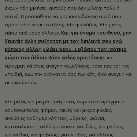
έχουν ήδη μιλήσει, αυτούς που δεν μιλάνε πολύ ή
συχνά. Προσπάθησε να μην ισοπεδώνεις αυτό που
προσπαθεί να πει ο άλλος. Μη φωνάζεις. Μη μιλάς
πάνω από τους άλλους.
Και, για όνομα του Θεού, μην
ξεκινάς άλλη συζήτηση με τον διπλανό σου ενώ
κάποιος άλλος μιλάει. Άκου. Σεβάσου τον ισότιμο
χώρο του άλλου. Κάνε καλές ερωτήσεις.
Αν
πραγματικά έχεις ανάγκη να μιλήσεις, τότε πες το∙ πες
«παιδιά, έχω την ανάγκη να σας πω κάτι, έχω ανάγκη να
με ακούσετε».
Μη μιλάς για μικρά πράγματα, χωριάτικα πράγματα –
κουτσομπολιά, φήμες, κακίες και μικροψυχίες,
ανούσιες καθημερινότητες, μάρκες, ψώνια,
κατανάλωση–, αλλά για ουσία: για ιδέες, για μνήμες,
για σχέδια, για φόβους, για ελπίδες, για άλλους