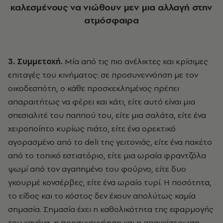
καλεσμένους να νιώθουν μεν μια αλλαγή στην
ατμόσφαιρα
3. Συμμετοχή.
Μία από τις πιο ανέλικτες και κρίσιμες
επιταγές του κινήματος: σε προσυνεννόηση με τον
οικοδεσπότη, ο κάθε προσκεκλημένος πρέπει
απαραιτήτως να φέρει και κάτι, είτε αυτό είναι μια
σπεσιαλιτέ του παππού του, είτε μια σαλάτα, είτε ένα
χειροποίητο κυρίως πιάτο, είτε ένα ορεκτικό
αγορασμένο από το deli της γειτονιάς, είτε ένα πακέτο
από το τοπικό εστιατόριο, είτε μια ωραία φραντζόλα
ψωμί από τον αγαπημένο του φούρνο, είτε δυο
γκουρμέ κονσέρβες, είτε ένα ωραίο τυρί. Η ποσότητα,
το είδος και το κόστος δεν έχουν απολύτως καμία
σημασία. Σημασία έχει η καθολικότητα της εφαρμογής
του κανόνα, η προσυνεννόηση και η απαγκίστρωση