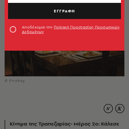
ΕΓΓΡΑΦΗ
Αποδέχομαι την
Πολιτική Προστασίας Προσωπικών
Δεδομένων
© Pixabay
Κίνημα της Τραπεζαρίας- Μέρος 2ο: Κάλεσε