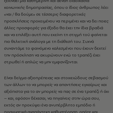
ξεκινάει μια καθημερινή και αέναη διαδικασία
κοινωνικής δημοπρασίας, όπου ο ίδιος άνθρωπος λέει
«ναι / θα δούμε» σε τέσσερις διαφορετικές
προσκλήσεις προκειμένου να περιμένει και να δει ποιες
άλλες προσφορές για έξοδο θα έχει την ίδια βραδιά
και να επιλέξει αυτή που εκείνη τη στιγμή τού φαίνεται
πιο θελκτική ανάλογα με τη διάθεσή του. Συχνά
συναντάμε το φαινόμενο καλεσμένοι που έχουν δεχτεί
την πρόσκληση να ακυρώνουν ενώ το τραπέζι έχει
στρωθεί ή απλώς να μην εμφανίζονται.
Είναι δείγμα αξιοπρέπειας και στοιχειώδους σεβασμού
των άλλων το να μπορείς να απαντήσεις εγκαίρως και
αξιόπιστα για το αν μπορείς να πας σε ένα τραπέζι ή όχι
– και, εφόσον δέχεσαι, να πηγαίνεις στην ώρα σου,
εκτός αν προκύψει ένα ανυπέρβλητο εμπόδιο ή
πραγματικά αναπάντεχη καθυστέρηση, οπότε και