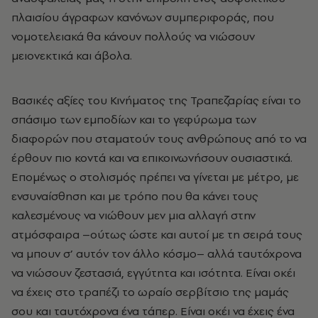
πλαισίου άγραφων κανόνων συμπεριφοράς, που
νομοτελειακά θα κάνουν πολλούς να νιώσουν
μειονεκτικά και άβολα.
Βασικές αξίες του Κινήματος της Τραπεζαρίας είναι το
σπάσιμο των εμποδίων και το γεφύρωμα των
διαφορών που σταματούν τους ανθρώπους από το να
έρθουν πιο κοντά και να επικοινωνήσουν ουσιαστικά.
Επομένως ο στολισμός πρέπει να γίνεται με μέτρο, με
ενσυναίσθηση και με τρόπο που θα κάνει τους
καλεσμένους να νιώθουν μεν μια αλλαγή στην
ατμόσφαιρα –ούτως ώστε και αυτοί με τη σειρά τους
να μπουν σ’ αυτόν τον άλλο κόσμο– αλλά ταυτόχρονα
να νιώσουν ζεστασιά, εγγύτητα και ισότητα. Είναι οκέι
να έχεις στο τραπέζι το ωραίο σερβίτσιο της μαμάς
σου και ταυτόχρονα ένα τάπερ. Είναι οκέι να έχεις ένα