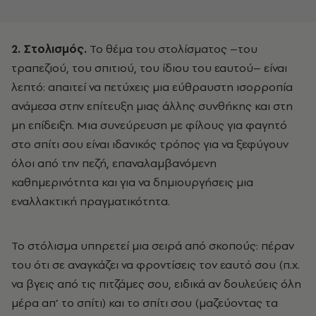
2. Στολισμός.
Το θέμα του στολίσματος –του
τραπεζιού, του σπιτιού, του ίδιου του εαυτού– είναι
λεπτό: απαιτεί να πετύχεις μια εύθραυστη ισορροπία
ανάμεσα στην επίτευξη μιας άλλης συνθήκης και στη
μη επίδειξη. Μια συνεύρευση με φίλους για φαγητό
στο σπίτι σου είναι ιδανικός τρόπος για να ξεφύγουν
όλοι από την πεζή, επαναλαμβανόμενη
καθημερινότητα και για να δημιουργήσεις μια
εναλλακτική πραγματικότητα.
Το στόλισμα υπηρετεί μια σειρά από σκοπούς: πέραν
του ότι σε αναγκάζει να φροντίσεις τον εαυτό σου (π.χ.
να βγεις από τις πιτζάμες σου, ειδικά αν δουλεύεις όλη
μέρα απ’ το σπίτι) και το σπίτι σου (μαζεύοντας τα