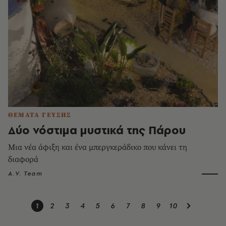
ΘΕΜΑΤΑ ΓΕΥΣΗΣ
Δύο νόστιμα μυστικά της Πάρου
Μια νέα άφιξη και ένα μπεργκεράδικο που κάνει τη
διαφορά
A.V. Team
1
2
3
4
5
6
7
8
9
10