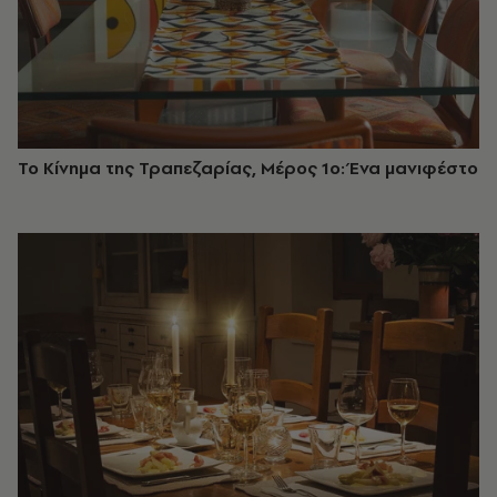
Το Κίνημα της Τραπεζαρίας, Μέρος 1ο: Ένα μανιφέστο