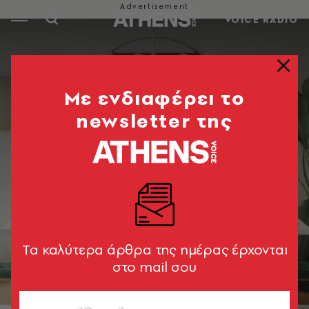
VOICE RADIO
Mε ενδιαφέρει το
newsletter της
Tα καλύτερα άρθρα της ημέρας έρχονται
στο mail σου