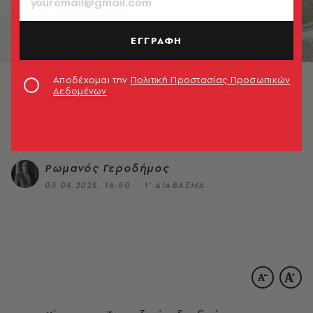
© Unsplash
ΚΟΙΝΩΝΙΑ
ΕΓΓΡΑΦΗ
Το Κίνημα της Τραπεζαρίας: Μια
τριλογία
Αποδέχομαι την
Πολιτική Προστασίας Προσωπικών
Δεδομένων
Πώς να οργανώσετε και να συμμετάσχετε σε
τραπέζια που θα αλλάξουν τη ζωή σας
Ρωμανός Γεροδήμος
03.04.2025, 16:50
1’ ΔΙΑΒΑΣΜΑ