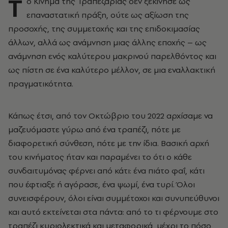
T
o Κίνημα της Τραπεζαρίας δεν ξεκίνησε ως
επαναστατική πράξη, ούτε ως αξίωση της
προσοχής, της συμμετοχής και της επιδοκιμασίας
άλλων, αλλά ως ανάμνηση μιας άλλης εποχής – ως
ανάμνηση ενός καλύτερου μακρινού παρελθόντος και
ως πίστη σε ένα καλύτερο μέλλον, σε μια εναλλακτική
πραγματικότητα.
Κάπως έτσι, από τον Οκτώβριο του 2022 αρχίσαμε να
μαζευόμαστε γύρω από ένα τραπέζι, πότε με
διαφορετική σύνθεση, πότε με την ίδια. Βασική αρχή
του κινήματος ήταν και παραμένει το ότι ο κάθε
συνδαιτυμόνας φέρνει από κάτι: ένα πιάτο φαΐ, κάτι
που έφτιαξε ή αγόρασε, ένα ψωμί, ένα τυρί. Όλοι
συνεισφέρουν, όλοι είναι συμμέτοχοι και συνυπεύθυνοι
και αυτό εκτείνεται στα πάντα: από το τι φέρνουμε στο
τραπέζι κυριολεκτικά και μεταφορικά, μέχρι το πόσο