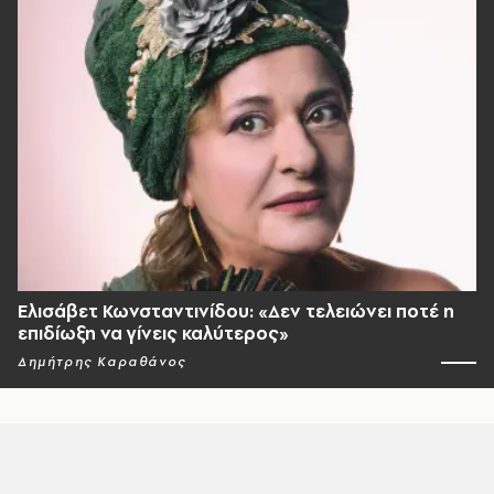
Ελισάβετ Κωνσταντινίδου: «Δεν τελειώνει ποτέ η
επιδίωξη να γίνεις καλύτερος»
Δημήτρης Καραθάνος