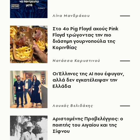
Λίνα Μανδράκου
Στο 4ο Pig Floyd ακούς Pink
Floyd τρώγοντας την πιο
διάσημη γουρνοπούλα της
Κορινθίας
Νατάσσα Καρυστινού
Οι Έλληνες της ΑΙ που έφυγαν,
αλλά δεν εγκατέλειψαν την
Ελλάδα
Λουκάς Βελιδάκης
Αριστομένης Προβελέγγιος: ο
ποιητής του Αιγαίου και της
Σίφνου