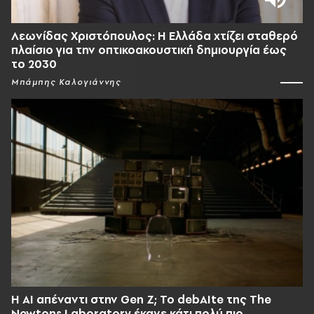
Λεωνίδας Χριστόπουλος: Η Ελλάδα χτίζει σταθερό
πλαίσιο για την οπτικοακουστική δημιουργία έως
το 2030
Μπάμπης Καλογιάννης
Η AI απέναντι στην Gen Z; Το debAIte της The
Newtons Laboratory έκανε κάτι πολύ πιο