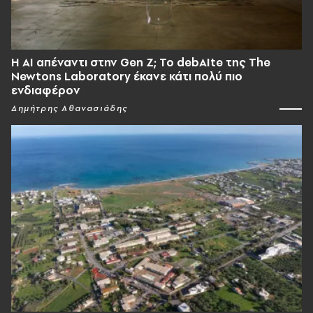
Η AI απέναντι στην Gen Z; Το debAIte της The
Newtons Laboratory έκανε κάτι πολύ πιο
ενδιαφέρον
Δημήτρης Αθανασιάδης