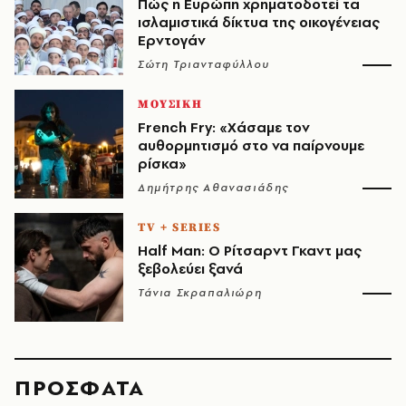
Πώς η Ευρώπη χρηματοδοτεί τα
ισλαμιστικά δίκτυα της οικογένειας
Ερντογάν
Σώτη Τριανταφύλλου
ΜΟΥΣΙΚΗ
French Fry: «Χάσαμε τον
αυθορμητισμό στο να παίρνουμε
ρίσκα»
Δημήτρης Αθανασιάδης
TV + SERIES
Half Man: Ο Ρίτσαρντ Γκαντ μας
ξεβολεύει ξανά
Τάνια Σκραπαλιώρη
ΠΡΟΣΦΑΤΑ