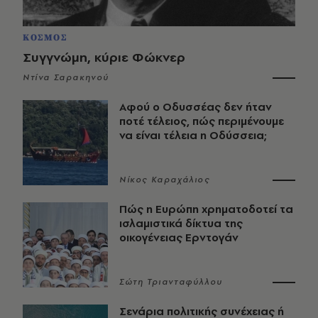
ΚΟΣΜΟΣ
Συγγνώμη, κύριε Φώκνερ
Ντίνα Σαρακηνού
Αφού ο Οδυσσέας δεν ήταν
ποτέ τέλειος, πώς περιμένουμε
να είναι τέλεια η Οδύσσεια;
Νίκος Καραχάλιος
Πώς η Ευρώπη χρηματοδοτεί τα
ισλαμιστικά δίκτυα της
οικογένειας Ερντογάν
Σώτη Τριανταφύλλου
Σενάρια πολιτικής συνέχειας ή