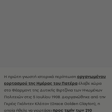
Η πρώτη γνωστή ιστορικά περίπτωση
οργανωμένου
εορτασμού της Ημέρας του Πατέρα
έλαβε χώρα
στο Φέαρμοντ της Δυτικής Βιρτζίνια των Ηνωμένων
Πολιτειών στις 5 Ιουλίου 1908. Διοργανώθηκε από την
Γκρέις Γκόλντεν Κλέιτον (Grace Golden Clayton), η
οποία ήθελε να γιορτάσει
προς τιμήν των 210