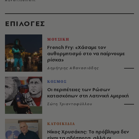
EΠΙΛΟΓΈΣ
ΜΟΥΣΙΚΗ
French Fry: «Χάσαμε τον
αυθορμητισμό στο να παίρνουμε
ρίσκα»
Δημήτρης Αθανασιάδης
ΚΟΣΜΟΣ
Οι περιπέτειες των Ρώσων
κατασκόπων στη Λατινική Αμερική
Σώτη Τριανταφύλλου
ΚΑΤΟΙΚΙΔΙΑ
Νίκος Χρυσάκης: Το πρόβλημα δεν
είναι τα αδέσποτα, αλλά οι