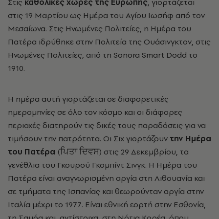
Στις
καθολικές χώρες της Ευρώπης
, γιορτάζεται
στις 19 Μαρτίου ως Ημέρα του Αγίου Ιωσήφ από τον
Μεσαίωνα. Στις Ηνωμένες Πολιτείες, η Ημέρα του
Πατέρα ιδρύθηκε στην Πολιτεία της Ουάσινγκτον, στις
Ηνωμένες Πολιτείες, από τη Sonora Smart Dodd το
1910.
Η ημέρα αυτή γιορτάζεται σε διαφορετικές
ημερομηνίες σε όλο τον κόσμο και οι διάφορες
περιοχές διατηρούν τις δικές τους παραδόσεις για να
τιμήσουν την πατρότητα. Οι Σιχ γιορτάζουν
την Ημέρα
του Πατέρα
(ਪਿਤਾ ਦਿਵਸ) στις 29 Δεκεμβρίου, τα
γενέθλια του Γκουρού Γκομπίντ Σινγκ. Η Ημέρα του
Πατέρα είναι αναγνωρισμένη αργία στη Λιθουανία και
σε τμήματα της Ισπανίας και θεωρούνταν αργία στην
Ιταλία μέχρι το 1977. Είναι εθνική εορτή στην Εσθονία,
τη Σαμόα και, αντίστοιχα, στη Νότια Κορέα, όπου