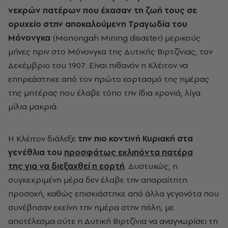
νεκρών πατέρων που έχασαν τη ζωή τους σε
ορυχείο στην αποκαλούμενη Τραγωδία του
Μόνονγκα
(Monongah Mining disaster) μερικούς
μήνες πριν στο Μόνονγκα της Δυτικής Βιρτζίνιας, τον
Δεκέμβριο του 1907. Είναι πιθανόν η Κλέιτον να
επηρεάστηκε από τον πρώτο εορτασμό της ημέρας
της μητέρας που έλαβε τόπο την ίδια χρονιά, λίγα
μίλια μακριά.
Η Κλέιτον διάλεξε
την πιο κοντινή Κυριακή στα
γενέθλια του
προσφάτως εκλιπόντα πατέρα
της
για να διεξαχθεί η εορτή
. Δυστυχώς, η
συγκεκριμένη μέρα δεν έλαβε την απαραίτητη
προσοχή, καθώς επισκιάστηκε από άλλα γεγονότα που
συνέβησαν εκείνη την ημέρα στην πόλη, με
αποτέλεσμα ούτε η Δυτική Βιρτζίνια να αναγνωρίσει τη