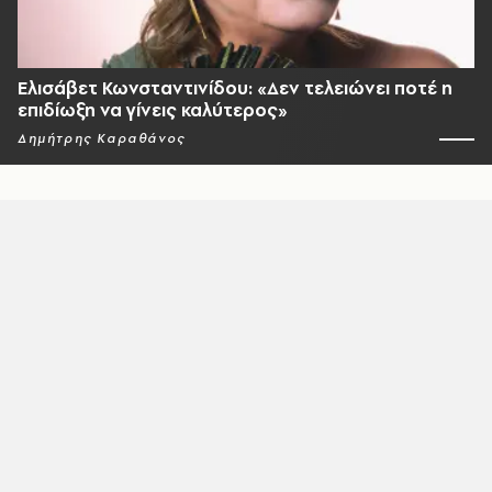
Ελισάβετ Κωνσταντινίδου: «Δεν τελειώνει ποτέ η
επιδίωξη να γίνεις καλύτερος»
Δημήτρης Καραθάνος