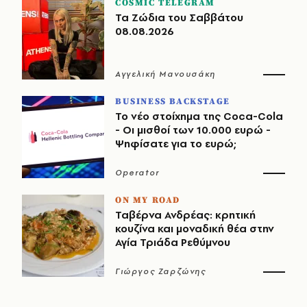
COSMIC TELEGRAM
Τα Ζώδια του Σαββάτου
08.08.2026
Αγγελική Μανουσάκη
BUSINESS BACKSTAGE
Το νέο στοίχημα της Coca-Cola
- Οι μισθοί των 10.000 ευρώ -
Ψηφίσατε για το ευρώ;
Operator
ON MY ROAD
Ταβέρνα Ανδρέας: κρητική
κουζίνα και μοναδική θέα στην
Αγία Τριάδα Ρεθύμνου
Γιώργος Ζαρζώνης