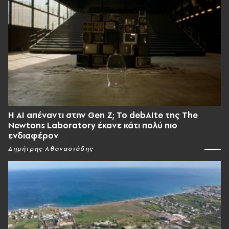
Η AI απέναντι στην Gen Z; Το debAIte της The
Newtons Laboratory έκανε κάτι πολύ πιο
ενδιαφέρον
Δημήτρης Αθανασιάδης