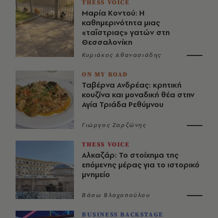
THESS VOICE
Μαρία Κοντού: Η
καθημερινότητα μιας
«ταΐστριας» γατών στη
Θεσσαλονίκη
Κυριάκος Αθανασιάδης
ON MY ROAD
Ταβέρνα Ανδρέας: κρητική
κουζίνα και μοναδική θέα στην
Αγία Τριάδα Ρεθύμνου
Γιώργος Ζαρζώνης
THESS VOICE
Αλκαζάρ: Το στοίχημα της
επόμενης μέρας για το ιστορικό
μνημείο
Βάσω Βλαχοπούλου
BUSINESS BACKSTAGE