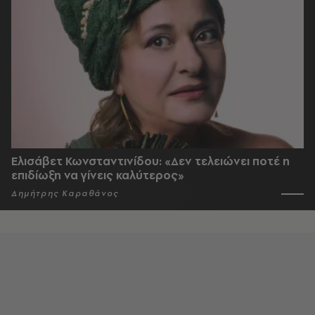
Ελισάβετ Κωνσταντινίδου: «Δεν τελειώνει ποτέ η
επιδίωξη να γίνεις καλύτερος»
Δημήτρης Καραθάνος