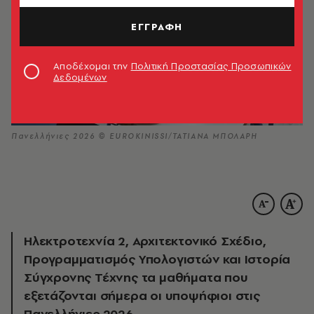
ΕΓΓΡΑΦΗ
Αποδέχομαι την
Πολιτική Προστασίας Προσωπικών
Δεδομένων
Πανελλήνιες 2026 © EUROKINISSI/ΤΑΤΙΑΝΑ ΜΠΟΛΑΡΗ
Ηλεκτροτεχνία 2, Αρχιτεκτονικό Σχέδιο,
Προγραμματισμός Υπολογιστών και Ιστορία
Σύγχρονης Τέχνης τα μαθήματα που
εξετάζονται σήμερα οι υποψήφιοι στις
Πανελλήνιες 2026