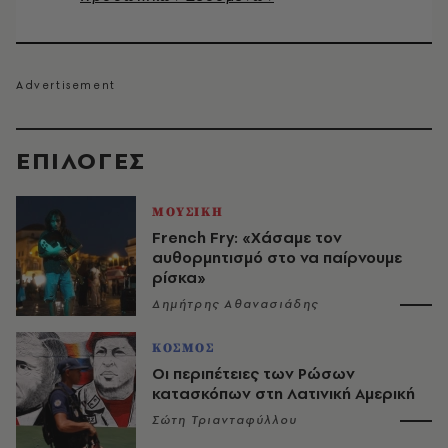
EΠΙΛΟΓΈΣ
ΜΟΥΣΙΚΗ
French Fry: «Χάσαμε τον
αυθορμητισμό στο να παίρνουμε
ρίσκα»
Δημήτρης Αθανασιάδης
ΚΟΣΜΟΣ
Οι περιπέτειες των Ρώσων
κατασκόπων στη Λατινική Αμερική
Σώτη Τριανταφύλλου