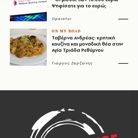
Ψηφίσατε για το ευρώ;
Operator
ON MY ROAD
Ταβέρνα Ανδρέας: κρητική
κουζίνα και μοναδική θέα στην
Αγία Τριάδα Ρεθύμνου
Γιώργος Ζαρζώνης