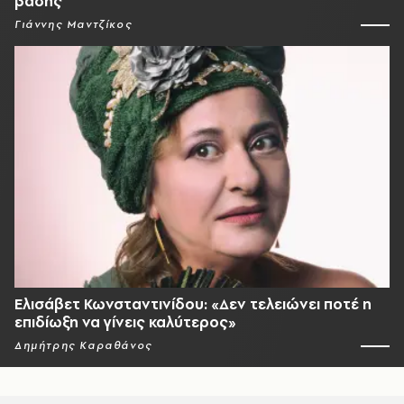
βάσης
Γιάννης Μαντζίκος
Ελισάβετ Κωνσταντινίδου: «Δεν τελειώνει ποτέ η
επιδίωξη να γίνεις καλύτερος»
Δημήτρης Καραθάνος