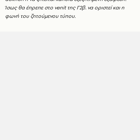
Ίσως θα έπρεπε στο venit της Γ2β. να οριστεί και η
φωνή του ζητούμενου τύπου.