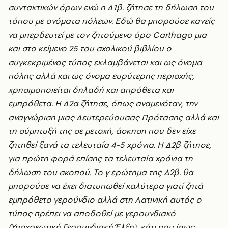
συντακτικών όρων ενώ η Δ1β. ζήτησε τη δήλωση του
τόπου με ονόματα πόλεων. Εδώ θα μπορούσε κανείς
να μπερδευτεί με τον ζητούμενο όρο Carthago μια
και στο κείμενο 25 του σχολικού βιβλίου ο
συγκεκριμένος τύπος εκλαμβάνεται και ως όνομα
πόλης αλλά και ως όνομα ευρύτερης περιοχής,
χρησιμοποιείται δηλαδή και απρόθετα και
εμπρόθετα. Η Δ2α ζήτησε, όπως αναμενόταν, την
αναγνώριση μιας Δευτερεύουσας Πρότασης αλλά και
τη σύμπτυξή της σε μετοχή, άσκηση που δεν είχε
ζητηθεί ξανά τα τελευταία 4-5 χρόνια. Η Δ2β ζήτησε,
για πρώτη φορά επίσης τα τελευταία χρόνια τη
δήλωση του σκοπού. Το γ ερώτημα της Δ2β. θα
μπορούσε να έχει διατυπωθεί καλύτερα γιατί ζητά
εμπρόθετο γερούνδιο αλλά στη Λατινική αυτός ο
τύπος πρέπει να αποδοθεί με γερουνδιακό
(Υποχρεωτική Γερουνδιακή Έλξη), κάτι που ίσως