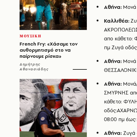
Αθήνα:
Μονά 
Καλλιθέα:
Ζυ
ΑΚΡΟΠΟΛΕΩΣ 
ΜΟΥΣΙΚΗ
απο κάθετο: 
French Fry: «Χάσαμε τον
πμ Ζυγά οδός
αυθορμητισμό στο να
παίρνουμε ρίσκα»
Αθήνα:
Μονά
Δημήτρης
ΘΕΣΣΑΛΟΝΙΚΗΣ
Αθανασιάδης
Αθήνα:
Μονά/
ΣΜΥΡΝΗΣ από:
κάθετο: ΦΥΛΗ
οδός:ΑΧΑΡΝΩ
08:00 πμ έως:
Αθήνα:
Ζυγά 