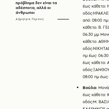
πρόβλημα δεν είναι τα
έως κάθετο: 
αδέσποτα, αλλά οι
άνθρωποι
οδός:ΗΡΑΚΛΕ
Δήμητρα Γκρους
από: 08:00 π
κάθετο: Β. Γ
06:30 μμ Μον
κάθετο: ΑΘΗΝ
οδός:ΝΙΚΗΤΑΡ
πμ έως: 06:3
έως κάθετο: 
οδός:ΞΑΝΘΟΥ
08:00 πμ έως:
Βούλα:
Μονά/
έως κάθετο: 
οδός:Μ. ΒΑΣΙ
ΚΑΛΥΜΝΟΥ από