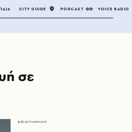
ΩΔΙΑ
CITY GUIDE
PODCAST
VOICE RADIO
υή σε