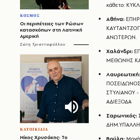
κάθετο: ΚΥΚΛ
ΚΟΣΜΟΣ
Αθήνα:
ΕΠΗΡΕ
Οι περιπέτειες των Ρώσων
ΚΑΥΤΑΝΤΖΟΓΛ
κατασκόπων στη Λατινική
Αμερική
ΑΝΩΤΕΡΩΝ.
Σώτη Τριανταφύλλου
Χαλάνδρι:
Ε
ΜΕΘΩΝΗΣ ΚΑ
Λαυρεωτική
ΠΟΣΕΙΔΩΝΟΣ 
ΣΤΥΛΙΑΝΟΥ -
ΑΔΙΕΞΟΔΑ
Σαρωνικός:
Σ
ΔΗΜ.ΥΠΑΛΛΗ
ΚΑΤΟΙΚΙΔΙΑ
Νίκος Χρυσάκης: Το
Βούλα:
Μονά/