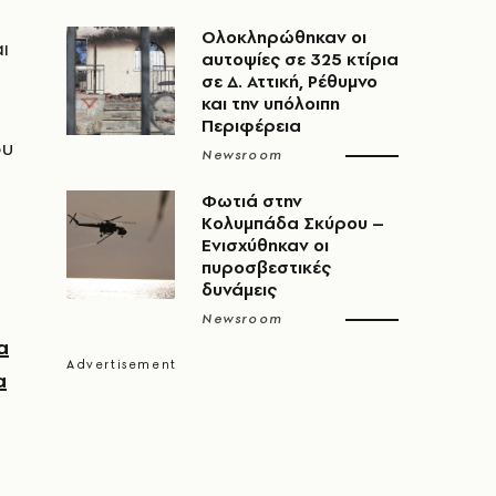
Ολοκληρώθηκαν οι
ι
αυτοψίες σε 325 κτίρια
σε Δ. Αττική, Ρέθυμνο
και την υπόλοιπη
Περιφέρεια
δυ
Newsroom
Φωτιά στην
Κολυμπάδα Σκύρου –
Ενισχύθηκαν οι
πυροσβεστικές
δυνάμεις
Newsroom
α
α