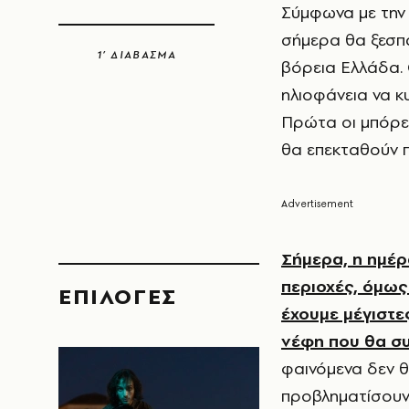
Σύμφωνα με τη
σήμερα θα ξεσπά
1’ ΔΙΑΒΑΣΜΑ
βόρεια Ελλάδα. Ο
ηλιοφάνεια να κ
Πρώτα οι μπόρε
θα επεκταθούν π
Σήμερα, η ημέρ
περιοχές, όμως
EΠΙΛΟΓΈΣ
έχουμε μέγιστε
νέφη που θα συ
φαινόμενα δεν θ
προβληματίσουν 