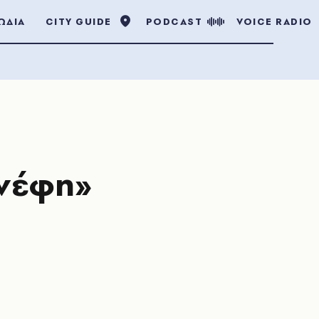
ΩΔΙΑ
CITY GUIDE
PODCAST
VOICE RADIO
 νέφη»