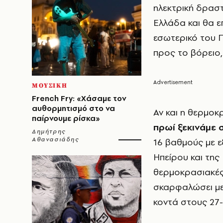
ηλεκτρική δραστ
Ελλάδα και θα ε
εσωτερικό του 
προς το βόρειο,
ΜΟΥΣΙΚΗ
French Fry: «Χάσαμε τον
αυθορμητισμό στο να
Αν και η θερμοκ
παίρνουμε ρίσκα»
πρωί ξεκινάμε 
Δημήτρης
Αθανασιάδης
16 βαθμούς με ε
Ηπείρου και της
θερμοκρασιακές
σκαρφαλώσει με 
κοντά στους 27