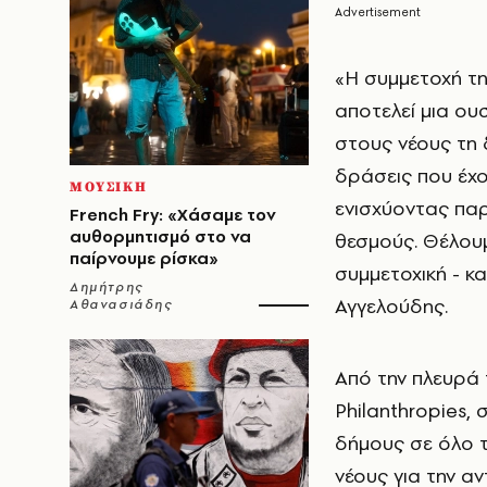
«Η συμμετοχή τη
αποτελεί μια ου
στους νέους τη 
δράσεις που έχ
ΜΟΥΣΙΚΗ
ενισχύοντας παρ
French Fry: «Χάσαμε τον
αυθορμητισμό στο να
θεσμούς. Θέλουμε
παίρνουμε ρίσκα»
συμμετοχική - κα
Δημήτρης
Αγγελούδης.
Αθανασιάδης
Από την πλευρά τ
Philanthropies,
δήμους σε όλο 
νέους για την α