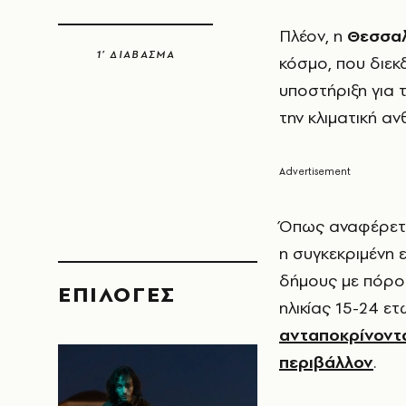
Πλέον, η
Θεσσαλ
1’ ΔΙΑΒΑΣΜΑ
κόσμο, που διεκ
υποστήριξη για 
την κλιματική αν
Όπως αναφέρετα
η συγκεκριμένη 
δήμους με πόρου
EΠΙΛΟΓΈΣ
ηλικίας 15-24 ε
ανταποκρίνοντα
περιβάλλον
.