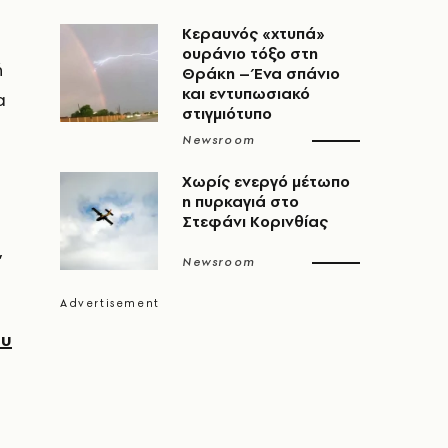
Κεραυνός «χτυπά»
ουράνιο τόξο στη
ή
Θράκη – Ένα σπάνιο
και εντυπωσιακό
α
στιγμιότυπο
Newsroom
Χωρίς ενεργό μέτωπο
η πυρκαγιά στο
Στεφάνι Κορινθίας
,
Newsroom
ου