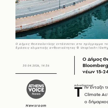
Ο Δήμος Θεσσαλονίκης εντάσσεται στο πρόγραμμα του
δράσεις κλιματικής ανθεκτικότητας © Unsplash+/Gett
Ο Δήμος Θ
Bloomberg
30.04.2026, 14:36
νέων 15-24
Τ
ην ένταξη 
Climate Ac
ο δήμαρχος
Newsroom