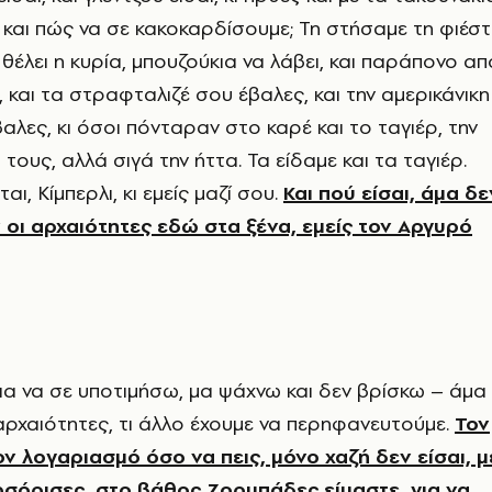
και πώς να σε κακοκαρδίσουμε; Τη στήσαμε τη φιέσ
 θέλει η κυρία, μπουζούκια να λάβει, και παράπονο απ
 και τα στραφταλιζέ σου έβαλες, και την αμερικάνικη
λες, κι όσοι πόνταραν στο καρέ και το ταγιέρ, την
τους, αλλά σιγά την ήττα. Τα είδαμε και τα ταγιέρ.
αι, Κίμπερλι, κι εμείς μαζί σου.
Και πού είσαι, άμα δε
οι αρχαιότητες εδώ στα ξένα, εμείς τον Αργυρό
για να σε υποτιμήσω, μα ψάχνω και δεν βρίσκω – άμα
 αρχαιότητες, τι άλλο έχουμε να περηφανευτούμε.
Τον
ον λογαριασμό όσο να πεις, μόνο χαζή δεν είσαι, μ
ωσόρισες, στο βάθος Ζορμπάδες είμαστε, για να