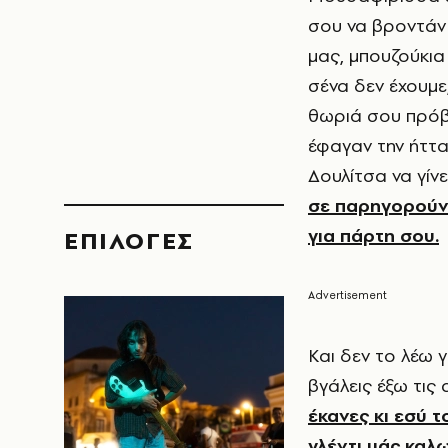
σου να βροντάν 
μας, μπουζούκια
σένα δεν έχουμε,
θωριά σου πρόβα
έφαγαν την ήττα 
Δουλίτσα να γίνετ
σε παρηγορούν 
για πάρτη σου.
EΠΙΛΟΓΈΣ
Και δεν το λέω 
βγάλεις έξω τις
έκανες κι εσύ τ
γλέντι μάς καλ