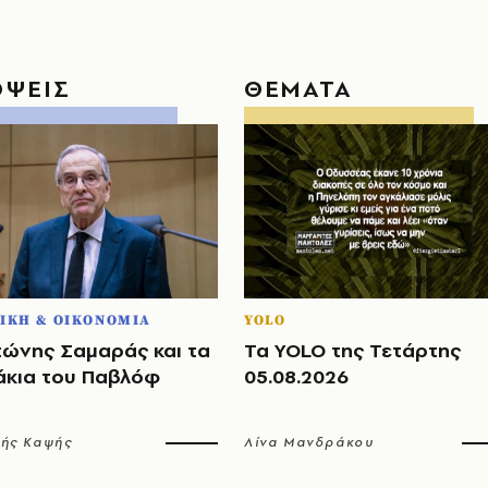
ΟΨΕΙΣ
ΘΕΜΑΤΑ
ΙΚΗ & ΟΙΚΟΝΟΜΙΑ
YOLO
τώνης Σαμαράς και τα
Τα YOLO της Τετάρτης
άκια του Παβλόφ
05.08.2026
λής Καψής
Λίνα Μανδράκου