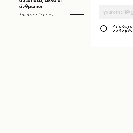
αδέσποτα, αλλά οι
άνθρωποι
Δήμητρα Γκρους
Αποδέχο
Δεδομέ