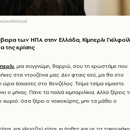
ΑΝΩΛΟΠΟΥΛΟΣ
βειρα των ΗΠΑ στην Ελλάδα, Κίμπερλι Γκίλφοϊλ
δα της κρίσης
μπερλι
, μια συγγνώμη, θαρρώ, σου τη χρωστάμε που
ήκες στα ντουζένια μας. Δεν φταις εσύ, μα θα στο
 ώρα έσκασες στο Βενιζέλος. Τσίμα τσίμα είμαστε.
νει ο μήνας. Πάνε τα παλιά κιμπαριλίκια. Αλλά ξέρεις τ
 χωριό: όσα ξέρει ο νοικοκύρης, μην τα μάθει ο
αι, και γλεντζού είσαι, κι ήρθες και με τα τακουνάκι