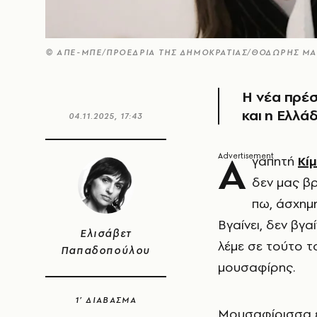
© ΑΠΕ-ΜΠΕ/ΠΡΟΕΔΡΙΑ ΤΗΣ ΔΗΜΟΚΡΑΤΙΑΣ/ΘΟΔΩΡΗΣ Μ
Η νέα πρέσ
και η Ελλά
04.11.2025, 17:43
Α
γαπητή
Κί
δεν μας βρ
πω, άσχημη
Βγαίνει, δεν βγαί
Ελισάβετ
λέμε σε τούτο το
Παπαδοπούλου
μουσαφίρης.
1’ ΔΙΑΒΑΣΜΑ
Μουσαφίρισσα είσ