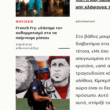
μην κλάψουμε τ
ΜΟΥΣΙΚΗ
French Fry: «Χάσαμε τον
αυθορμητισμό στο να
Στο βάθος μαυρί
παίρνουμε ρίσκα»
διαβατήρια στα χ
Δημήτρης
Αθανασιάδης
τέτοια, «Με έχε
απεγνωσμένα στη
κρατάνε, «από α
τραγουδούσε κάπ
αλήθεια, Κίμπερλ
χώρα είναι οι δε
πρόσωπο. Αυτό μ
αυτό, στήριξέ το