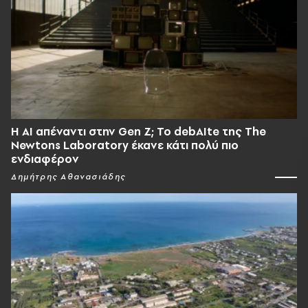
Η AI απέναντι στην Gen Z; Το debAIte της The
Newtons Laboratory έκανε κάτι πολύ πιο
ενδιαφέρον
Δημήτρης Αθανασιάδης