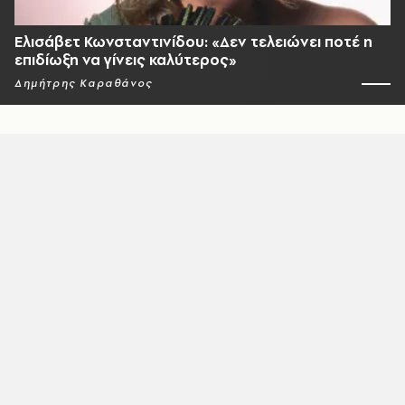
Ελισάβετ Κωνσταντινίδου: «Δεν τελειώνει ποτέ η
επιδίωξη να γίνεις καλύτερος»
Δημήτρης Καραθάνος