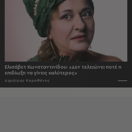
Ελισάβετ Κωνσταντινίδου: «Δεν τελειώνει ποτέ η
επιδίωξη να γίνεις καλύτερος»
Δημήτρης Καραθάνος