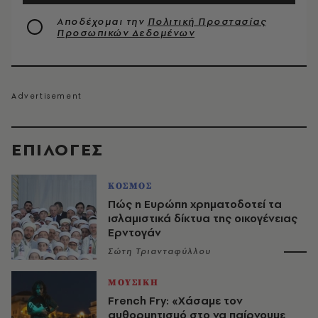
Αποδέχομαι την
Πολιτική Προστασίας
Προσωπικών Δεδομένων
EΠΙΛΟΓΈΣ
ΚΟΣΜΟΣ
Πώς η Ευρώπη χρηματοδοτεί τα
ισλαμιστικά δίκτυα της οικογένειας
Ερντογάν
Σώτη Τριανταφύλλου
ΜΟΥΣΙΚΗ
French Fry: «Χάσαμε τον
αυθορμητισμό στο να παίρνουμε