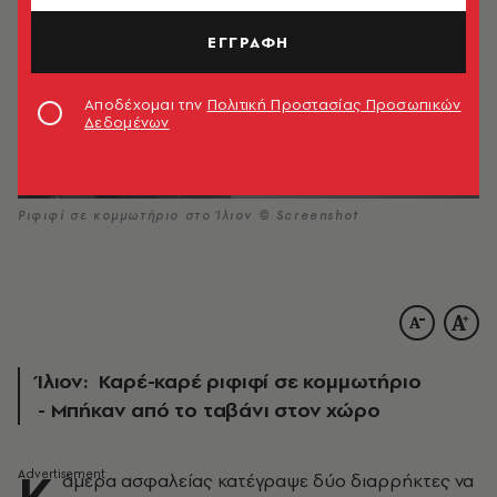
ΕΓΓΡΑΦΗ
Αποδέχομαι την
Πολιτική Προστασίας Προσωπικών
Δεδομένων
Ριφιφί σε κομμωτήριο στο Ίλιον © Screenshot
Ίλιον: Καρέ-καρέ ριφιφί σε κομμωτήριο
- Μπήκαν από το ταβάνι στον χώρο
Κ
άμερα ασφαλείας κατέγραψε δύο διαρρήκτες να