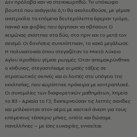
Δεν πρόλαβα καν να στενοχωρηθώ
.
Το υπόκωφο
βουητό που ανάγγειλε ό,τι θα ακολουθούσε, με γέμισε
ανατριχίλα· τα επόμενα δευτερόλεπτα έφεραν τρόμο,
πανικό και φοβίες που άργησαν να σβήσουν. Ο
χειμώνας σκίστηκε στα δύο, στο πριν και το μετά τον
σεισμό. Οι δονήσεις συνεχίστηκαν, το κακό μεγάλωσε.
Η πολυκατοικία όπου στεγαζόταν το Μικτό Λύκειο
Αγίου Ιεροθέου γέμισε ρωγμές. Όταν απομακρύνθηκε
ο κίνδυνος, στεγαστήκαμε οι μισές τάξεις σε
στρατιωτικές σκηνές και οι λοιπές στο υπόγειο της
εκκλησίας, που χωρίστηκε πρόχειρα με κοντραπλακέ.
Οι συνομιλίες των διαφορετικών μαθημάτων, Χημεία
το Β3 - Αρχαία το Γ2, διαπερνούσαν τις λεπτές σανίδες
και μπλέκονταν στον αέρα με χαοτική άνεση για τους
επόμενους τέσσερις μήνες, οπότε και δώσαμε
πανελλήνιες – με ίσες ευκαιρίες, εννοείται.