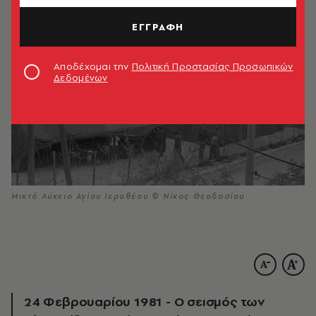
ΕΓΓΡΑΦΗ
Αποδέχομαι την
Πολιτική Προστασίας Προσωπικών
Δεδομένων
Μικτό Λύκειο Αγίου Ιεροθέου © Νίκος Θεοδοσίου
24 Φεβρουαρίου 1981 - Ο σεισμός των