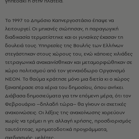
γηπεδάκι ή στην πλατεία.
Το 1997 το Δημόσιο Καπνεργοστάσιο έπαψε να
λειτουργεί. Οι μηχανές σιώπησαν, η παραγωγική
διαδικασία τερματίστηκε και οι
γυναίκες
έχασαν τη
δουλειά τους. Υπηρεσίες της Βουλής των Ελλήνων
στεγάστηκαν στους χώρους του, ενώ κάποιες χιλιάδες
τετραγωνικά ανακαινίσθηκαν και μεταμορφώθηκαν σε
χώρο πολιτισμού από τον γενναιόδωρο Οργανισμό
ΝΕΟΝ. Το θαύμα κράτησε μόνο μια διετία κι ο χώρος
ξαναπέρασε στα χέρια του δημοσίου, όπου ανήκει.
Διάβασα δημοσιεύματα για την επόμενη μέρα, ότι τον
Φεβρουάριο –δηλαδή τώρα– θα γίνουν οι σχετικές
ανακοινώσεις. Οι λέξεις της ανακοίνωσης χορεύουν
χωρίς να τρέμει η γη: αλλαγή χρήσης, προσδιορισμός
ταυτότητας, χρηματοδοτικά προγράμματα,
σχεδιασμός, μελέτες.