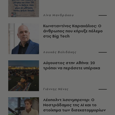
Λίνα Μανδράκου
Κωνσταντίνος Καραχάλιος: Ο
άνθρωπος που κήρυξε πόλεμο
στις Big Tech
Λουκάς Βελιδάκης
Αύγουστος στην Αθήνα: 20
τρόποι να περάσετε υπέροχα
Γιάννης Νένες
Λέοπολντ Άσενμπρενερ: Ο
Νοστράδαμος της AI και το
στοίχημα των δισεκατομμυρίων