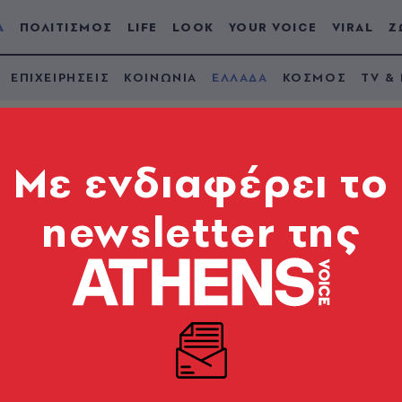
Α
ΠΟΛΙΤΙΣΜΟΣ
LIFE
LOOK
YOUR VOICE
VIRAL
Ζ
ΕΠΙΧΕΙΡΗΣΕΙΣ
ΚΟΙΝΩΝΙΑ
ΕΛΛΑΔΑ
ΚΟΣΜΟΣ
TV &
Mε ενδιαφέρει το
newsletter της
θήκη με λάδια στην
τόπου πυροσβεστικές δυνάμεις