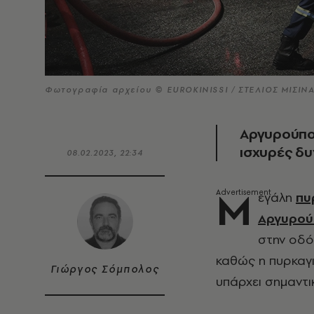
Φωτογραφία αρχείου © EUROKINISSI / ΣΤΕΛΙΟΣ ΜΙΣΙΝ
Αργυρούπολ
ισχυρές δυ
08.02.2023, 22:34
Μ
εγάλη
πυ
Αργυρού
στην οδό
καθώς η πυρκαγι
Γιώργος Σόμπολος
υπάρχει σημαντι