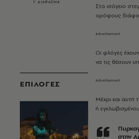
1’ ΔΙΑΒΑΣΜΑ
Στο ισόγειο στε
ορόφους διάφο
Οι φλόγες έχουν
να τις θέσουν υπ
EΠΙΛΟΓΈΣ
Μέχρι και αυτή 
ή εγκλωβισμένου
Πυρκαγιά σε υπόγειο χώρο κτιρίου επί της οδού Ιμέρας
στην Α