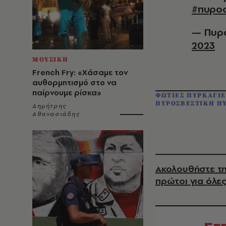
#πυρο
— Πυρο
2023
ΜΟΥΣΙΚΗ
French Fry: «Χάσαμε τον
αυθορμητισμό στο να
παίρνουμε ρίσκα»
ΦΩΤΙΕΣ ΠΥΡΚΑΓΙΕ
ΠΥΡΟΣΒΕΣΤΙΚΗ Π
Δημήτρης
Αθανασιάδης
Ακολουθήστε τη
πρώτοι για όλες