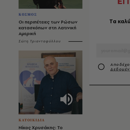
Ε
Γ
ΚΟΣΜΟΣ
Tα καλύ
Οι περιπέτειες των Ρώσων
κατασκόπων στη Λατινική
Αμερική
EMAIL
Σώτη Τριανταφύλλου
Αποδέχο
Δεδομέ
ΚΑΤΟΙΚΙΔΙΑ
Νίκος Χρυσάκης: Το