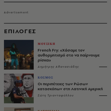
EΠΙΛΟΓΈΣ
ΜΟΥΣΙΚΗ
French Fry: «Χάσαμε τον
αυθορμητισμό στο να παίρνουμε
ρίσκα»
Δημήτρης Αθανασιάδης
ΚΟΣΜΟΣ
Οι περιπέτειες των Ρώσων
κατασκόπων στη Λατινική Αμερική
Σώτη Τριανταφύλλου