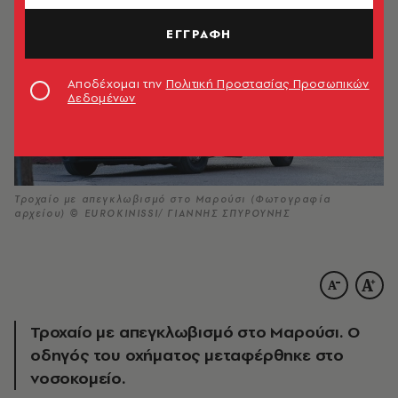
ΕΓΓΡΑΦΗ
Αποδέχομαι την
Πολιτική Προστασίας Προσωπικών
Δεδομένων
Τροχαίο με απεγκλωβισμό στο Μαρούσι (Φωτογραφία
αρχείου) © EUROKINISSI/ ΓΙΑΝΝΗΣ ΣΠΥΡΟΥΝΗΣ
Τροχαίο με απεγκλωβισμό στο Μαρούσι. Ο
οδηγός του οχήματος μεταφέρθηκε στο
νοσοκομείο.