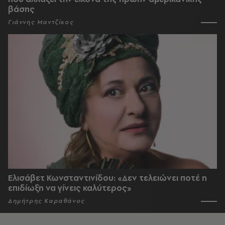
βάσης
Γιάννης Μαντζίκος
Ελισάβετ Κωνσταντινίδου: «Δεν τελειώνει ποτέ η
επιδίωξη να γίνεις καλύτερος»
Δημήτρης Καραθάνος