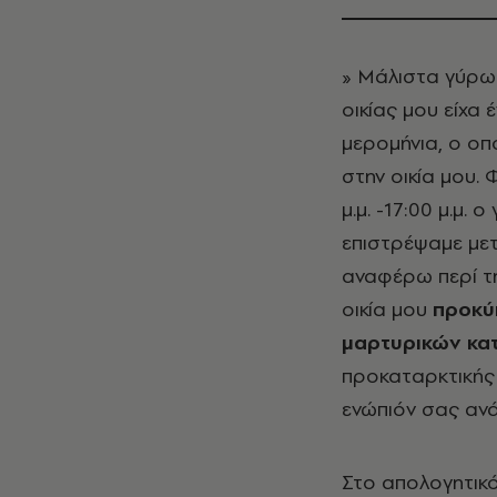
» Μάλιστα γύρω σ
οικίας μου είχα 
μερομήνια, ο οπ
στην οικία μου. 
μ.μ. -17:00 μ.μ.
επιστρέψαμε μετ
αναφέρω περί τη
οικία μου
προκύ
μαρτυρικών κ
προκαταρκτικής 
ενώπιόν σας αν
Στο απολογητικ