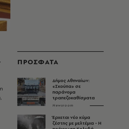
ΠΡΟΣΦΑΤΑ
ν
Δήμος Αθηναίων:
«Σκούπα» σε
 η
παράνομα
,
τραπεζοκαθίσματα
Newsroom
Έρχεται νέο κύμα
ζέστης με μελτέμια - Η
πρόγνωση Κολυδά