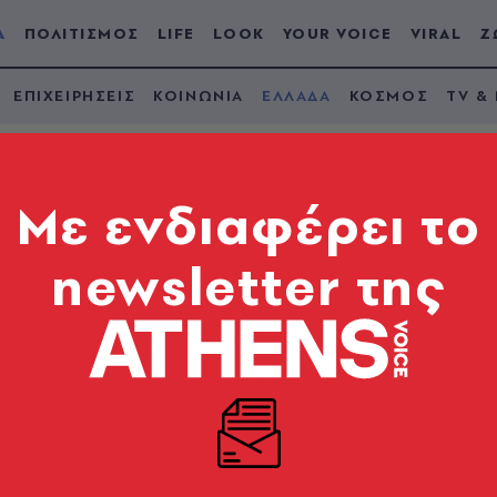
Α
ΠΟΛΙΤΙΣΜΟΣ
LIFE
LOOK
YOUR VOICE
VIRAL
Ζ
ΕΠΙΧΕΙΡΗΣΕΙΣ
ΚΟΙΝΩΝΙΑ
ΕΛΛΑΔΑ
ΚΟΣΜΟΣ
TV &
Mε ενδιαφέρει το
newsletter της
κης πέθανε πριν πέ
 δεδομένα στην υπόθ