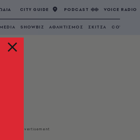
ΩΔΙΑ
CITY GUIDE
PODCAST
VOICE RADIO
 MEDIA
SHOWBIZ
ΑΘΛΗΤΙΣΜΟΣ
ΣΚΙΤΣΑ
COVID 19
σει
εση