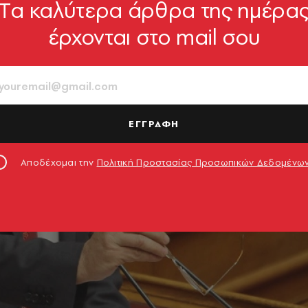
Tα καλύτερα άρθρα της ημέρα
έρχονται στο mail σου
ΕΓΓΡΑΦΗ
Αποδέχομαι την
Πολιτική Προστασίας Προσωπικών Δεδομένω