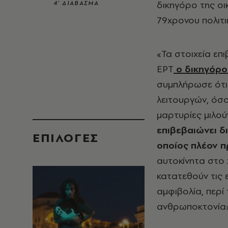
δικηγόρο της οι
4’ ΔΙΑΒΑΣΜΑ
79χρονου πολιτι
«Τα στοιχεία επι
ΕΡΤ
ο δικηγόρο
συμπλήρωσε ότι 
λειτουργών, όσο
μαρτυρίες μιλού
επιβεβαιώνει δ
EΠΙΛΟΓΈΣ
οποίος πλέον 
αυτοκίνητα στο 
κατατεθούν τις 
αμφιβολία, περί
ανθρωποκτονία» 