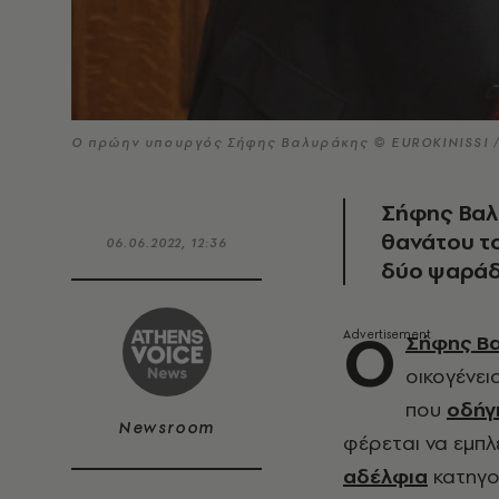
Ο πρώην υπουργός Σήφης Βαλυράκης © EUROKINISSI
Σήφης Βαλ
θανάτου τ
06.06.2022, 12:36
δύο ψαράδω
Ο
Σήφης Β
οικογένει
που
οδήγ
Newsroom
φέρεται να εμπ
αδέλφια
κατηγο