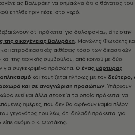
κογένειας Βαλυράκη να σημειώνει ότι ο θάνατος του
κού επήλθε πριν πέσει στο νερό.
βεβαιώνουν ότι πρόκειται για δολοφονία», είπε στην
ς της οικογένειας Βαλυράκη
, Μανώλης Φωτάκης κα
«οι ιατροδικαστικές εκθέσεις τόσο των δικαστικών
 και της τεχνικής συμβούλου, από κοινού με δύο
ν για συγκεκριμένα πρόσωπα.
Ο ένας
μάρτυρας
ιαπληκτισμό
και ταυτίζεται πλήρως με τον
δεύτερο, 
προχωρά και σε αναγνώριση προσώπων
. Υπάρχουν
χώρο εκεί και άλλα στοιχεία τα οποία πρόκειται να
επόμενες ημέρες, που δεν θα αφήνουν καμία πλέον
 του γεγονότος που λέω, ότι δηλαδή πρόκειται για
είπε ακόμη ο κ. Φωτάκης.