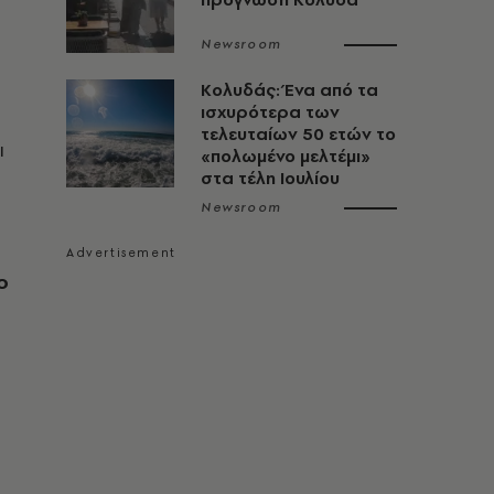
Newsroom
Κολυδάς: Ένα από τα
ισχυρότερα των
τελευταίων 50 ετών το
ι
«πολωμένο μελτέμι»
στα τέλη Ιουλίου
Newsroom
ο