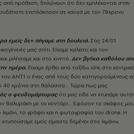
 από πρόθεση, δηλώνουν ότι δεν εμπλέκονται στην
 ουδέποτε ενεπλάκησαν σε καυγά με τον 78χρονο
έρα εμείς δεν πήγαμε στη δουλειά.
Στις 24/01
ικογένειές μας σπίτι. Είχαμε καλέσει και τον
αι μιλήσαμε και στο κινητό.
Δεν βγήκα καθόλου απ
 την ημέρα.
Είχαμε έρθει από ταξίδι» είπε στο κεντρικ
 του ΑΝΤ1 ο ένας από τους δύο κατηγορούμενους κα
αι 40 χρόνια στη θάλασσα… Τώρα πως μας
ός ο ψευδομάρτυρας
ότι μας είδε να χτυπάμε αυτό
ον Βαλυράκη με το κοντάρι… Εφόσον το σκάφος μο
 λιμάνι, το γράφει και η φωτογραφία του drone. Η
ι χτυπούσαμε εμείς είμαστε δεμένοι στο λιμάνι».