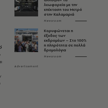
λεωφορεία με την
επέκταση του Μετρό
στην Καλαμαριά
Newsroom
Κορυφώνεται η
έξοδος των
εκδρομέων – Στο 100%
η πληρότητα σε πολλά
ό
δρομολόγια
ό
Newsroom
ι
ν
υ