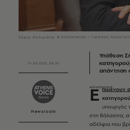
Σήφης Βαλυράκης © EUROKINISSI / ΓΙΑΝΝΗΣ ΠΑΝΑΓΟ
Υπόθεση Σή
κατηγορούμ
31.05.2022, 08:20
απάντηση 
Ε
πιμένουν 
κατηγορού
υπουργός 
Newsroom
στη θάλασσα, αν
αδέλφια που βρί