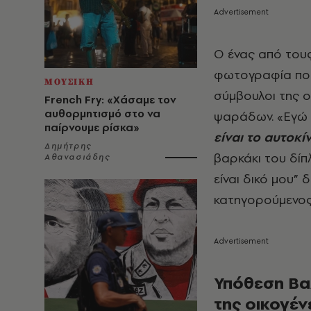
Ο ένας από τους
φωτογραφία που 
ΜΟΥΣΙΚΗ
σύμβουλοι της ο
French Fry: «Χάσαμε τον
αυθορμητισμό στο να
ψαράδων. «Εγώ δ
παίρνουμε ρίσκα»
είναι το αυτοκί
Δημήτρης
βαρκάκι του δίπλ
Αθανασιάδης
είναι δικό μου” 
κατηγορούμενος
Υπόθεση Βα
της οικογέν