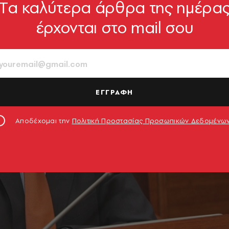
Tα καλύτερα άρθρα της ημέρα
έρχονται στο mail σου
ΕΓΓΡΑΦΗ
Αποδέχομαι την
Πολιτική Προστασίας Προσωπικών Δεδομένω