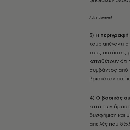
ψηφιακών δεδομέ
3)
Η περιγραφή
τους απέναντι 
τους αυτόπτες μ
καταθέτουν ότι
συμβάντος από τ
βρισκόταν εκεί κ
4)
Ο βασικός α
κατά των δραστ
δυσφήμιση και μ
απειλές που δέχθ