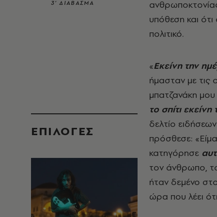
ανθρωποκτονίας
3’ ΔΙΑΒΑΣΜΑ
υπόθεση και ότι
πολιτικό.
«
Εκείνη την ημ
ήμασταν με τις ο
μπατζανάκη μου κ
το σπίτι εκείνη
δελτίο ειδήσεων
EΠΙΛΟΓΈΣ
πρόσθεσε: «Είμ
κατηγόρησε
αυτ
τον άνθρωπο, τ
ήταν δεμένο στο
ώρα που λέει ότ