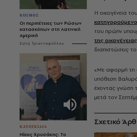
Η οικογένεια το
ΚΟΣΜΟΣ
κατηγορούμενοι
Οι περιπέτειες των Ρώσων
κατασκόπων στη Λατινική
του πρώην υπου
Αμερική
της οικογένεια
Σώτη Τριανταφύλλου
διαπιστώσεις το
«Με αφορμή τη 
υπόθεση Βαλυρά
έχοντας γνώση 
μετά τον Σεπτέμβ
Σχετικό Άρ
ΚΑΤΟΙΚΙΔΙΑ
Νίκος Χρυσάκης: Το