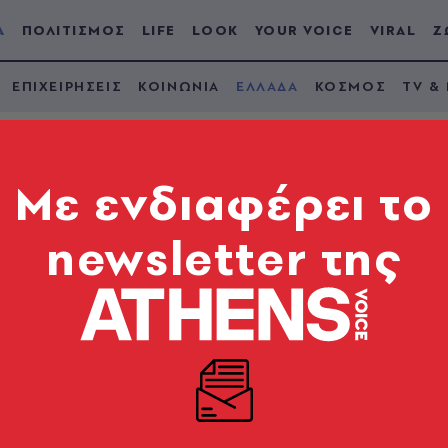
Α
ΠΟΛΙΤΙΣΜΟΣ
LIFE
LOOK
YOUR VOICE
VIRAL
Ζ
ΕΠΙΧΕΙΡΗΣΕΙΣ
ΚΟΙΝΩΝΙΑ
ΕΛΛΑΔΑ
ΚΟΣΜΟΣ
TV &
Mε ενδιαφέρει το
newsletter της
η: «Εκείνη τη μέρα 
ιά», λένε οι ψαράδε
ίζει ο ένας εκ των κατηγορουμένων