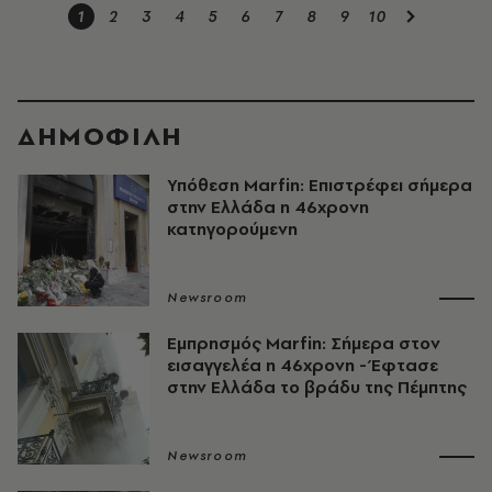
1
2
3
4
5
6
7
8
9
10
ΔΗΜΟΦΙΛΗ
Υπόθεση Marfin: Επιστρέφει σήμερα
στην Ελλάδα η 46χρονη
κατηγορούμενη
Newsroom
Εμπρησμός Marfin: Σήμερα στον
εισαγγελέα η 46χρονη - Έφτασε
στην Ελλάδα το βράδυ της Πέμπτης
Newsroom