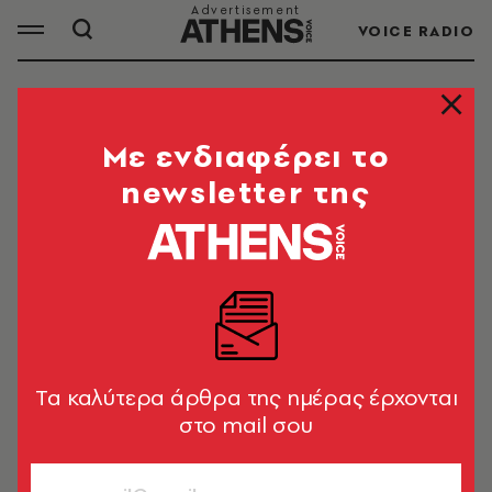
VOICE RADIO
ΚΑΤΗΓΟΡΟΥΜΕΝΟΙ
Mε ενδιαφέρει το
newsletter της
ΟΛΑ ΤΑ ΑΡΘΡΑ ΤΟΥ TAG
ΚΑΤΗΓΟΡΟΥΜΕΝΟΙ
ΕΛΛΑΔΑ
Εμπρησμός Marfin: Σήμερα στον
εισαγγελέα η 46χρονη - Έφτασε
Tα καλύτερα άρθρα της ημέρας έρχονται
στην Ελλάδα το βράδυ της Πέμπτης
στο mail σου
Newsroom