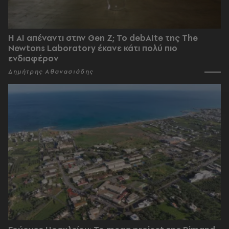
Η AI απέναντι στην Gen Z; Το debAIte της The
Newtons Laboratory έκανε κάτι πολύ πιο
ενδιαφέρον
Δημήτρης Αθανασιάδης