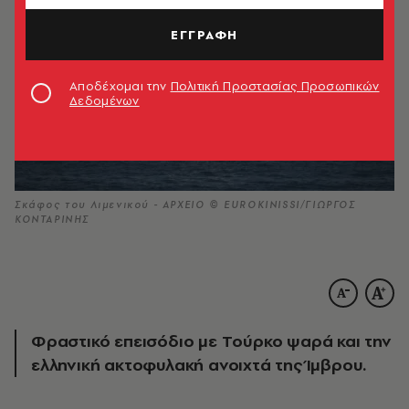
ΕΓΓΡΑΦΗ
Αποδέχομαι την
Πολιτική Προστασίας Προσωπικών
Δεδομένων
Σκάφος του Λιμενικού - ΑΡΧΕΙΟ © EUROKINISSI/ΓΙΩΡΓΟΣ
ΚΟΝΤΑΡΙΝΗΣ
Φραστικό επεισόδιο με Tούρκο ψαρά και την
ελληνική ακτοφυλακή ανοιχτά της Ίμβρου.