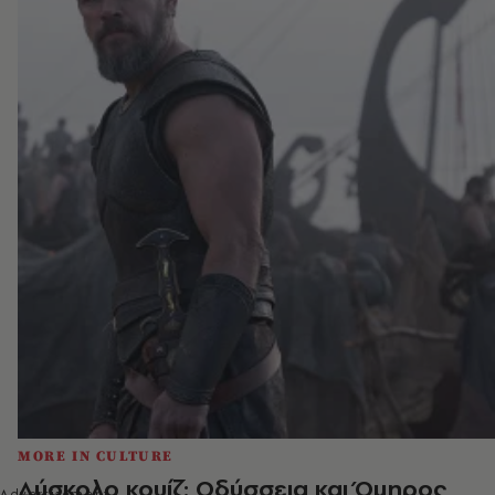
MORE IN CULTURE
Δύσκολο κουίζ: Οδύσσεια και Όμηρος