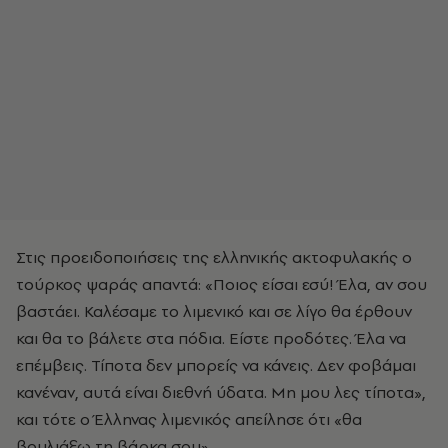
Στις προειδοποιήσεις της ελληνικής ακτοφυλακής ο
τούρκος ψαράς απαντά: «Ποιος είσαι εσύ! Έλα, αν σου
βαστάει. Καλέσαμε το λιμενικό και σε λίγο θα έρθουν
και θα το βάλετε στα πόδια. Είστε προδότες. Έλα να
επέμβεις. Τίποτα δεν μπορείς να κάνεις. Δεν φοβάμαι
κανέναν, αυτά είναι διεθνή ύδατα. Μη μου λες τίποτα»,
και τότε ο Έλληνας λιμενικός απείλησε ότι «θα
βουλιάξω τη βάρκα σου».