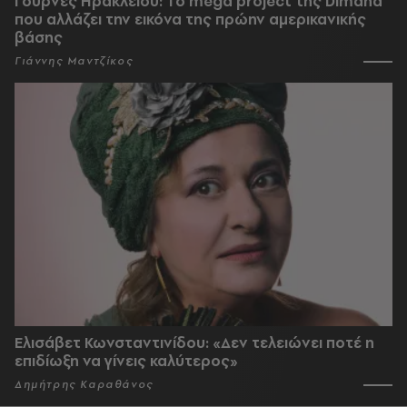
Γούρνες Ηρακλείου: To mega project της Dimand
που αλλάζει την εικόνα της πρώην αμερικανικής
βάσης
Γιάννης Μαντζίκος
Ελισάβετ Κωνσταντινίδου: «Δεν τελειώνει ποτέ η
επιδίωξη να γίνεις καλύτερος»
Δημήτρης Καραθάνος