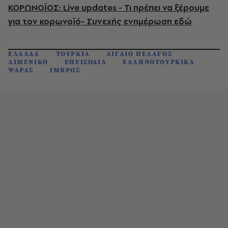
ΚΟΡΩΝΟΪΟΣ: Live updates - Τι πρέπει να ξέρουμε
για τον κορωνοϊό- Συνεχής ενημέρωση εδώ
ΕΛΛΑΔΑ
ΤΟΥΡΚΙΑ
ΑΙΓΑΙΟ ΠΕΛΑΓΟΣ
ΛΙΜΕΝΙΚΟ
ΕΠΕΙΣΟΔΙΑ
ΕΛΛΗΝΟΤΟΥΡΚΙΚΑ
ΨΑΡΑΣ
ΙΜΒΡΟΣ