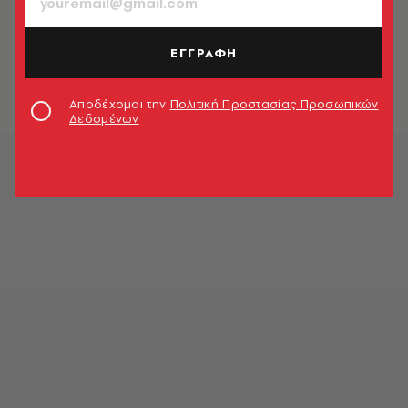
ΠΟΛΙΤΙΚΗ & ΟΙΚΟΝΟΜΙΑ
Το υπουργείο Εθνικής Άμυνας
απαντά στις προκλητικές δηλώσεις
ΕΓΓΡΑΦΗ
Γκιουλέρ
Newsroom
Αποδέχομαι την
Πολιτική Προστασίας Προσωπικών
Δεδομένων