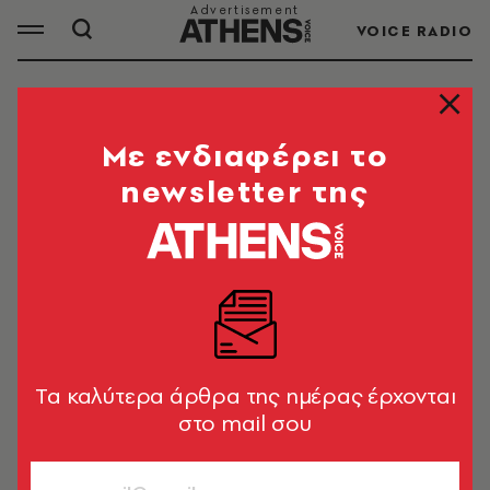
VOICE RADIO
ΑΙΓΑΙΟ ΠΕΛΑΓΟΣ
Mε ενδιαφέρει το
newsletter της
ΟΛΑ ΤΑ ΑΡΘΡΑ ΤΟΥ TAG
ΑΙΓΑΙΟ ΠΕΛΑΓΟΣ
ΠΟΛΙΤΙΚΗ & ΟΙΚΟΝΟΜΙΑ
Στ. Παπασταύρου: Υπεγράφη το ΠΔ
για το Θαλάσσιο Πάρκο Νοτίου
Tα καλύτερα άρθρα της ημέρας έρχονται
Αιγαίου 1-Νότιες Κυκλάδες
στο mail σου
Newsroom