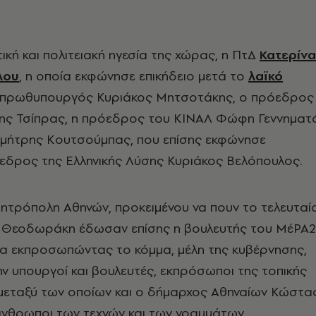
ική και πολιτειακή ηγεσία της χώρας, η ΠτΔ
Κατερίνα
λου
, η οποία εκφώνησε επικήδειο μετά το
λαϊκό
ο πρωθυπουργός Κυριάκος Μητσοτάκης, ο πρόεδρος
ξης Τσίπρας, η πρόεδρος του ΚΙΝΑΛ Φώφη Γεννηματ
ημήτρης Κουτσούμπας, που επίσης εκφώνησε
όεδρος της Ελληνικής Λύσης Κυριάκος Βελόπουλος.
ητρόπολη Αθηνών, προκειμένου να πουν το τελευταί
η Θεοδωράκη έδωσαν επίσης η βουλευτής του ΜέΡΑ
 εκπροσωπώντας το κόμμα, μέλη της κυβέρνησης,
ν υπουργοί και βουλευτές, εκπρόσωποι της τοπικής
 μεταξύ των οποίων και ο δήμαρχος Αθηναίων Κώστα
άνθρωποι των τεχνών και των γραμμάτων,