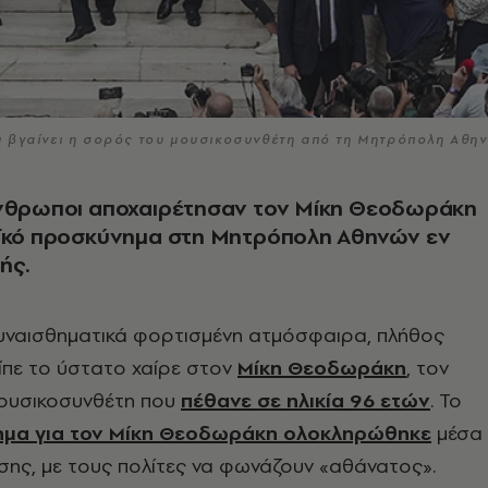
υ βγαίνει η σορός του μουσικοσυνθέτη από τη Μητρόπολη Αθη
άνθρωποι αποχαιρέτησαν τον Μίκη Θεοδωράκη
αϊκό προσκύνημα στη Μητρόπολη Αθηνών εν
ής.
υναισθηματικά φορτισμένη ατμόσφαιρα, πλήθος
ίπε το ύστατο χαίρε στον
Μίκη Θεοδωράκη
, τον
ουσικοσυνθέτη που
πέθανε σε ηλικία 96 ετών
. Το
ημα για τον Μίκη Θεοδωράκη ολοκληρώθηκε
μέσα
ησης, με τους πολίτες να φωνάζουν «αθάνατος».