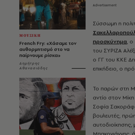
Σύσσωμη η πολιτ
Σακελλαροπού
ΜΟΥΣΙΚΗ
προσκύνημα
, 
French Fry: «Χάσαμε τον
αυθορμητισμό στο να
του ΣΥΡΙΖΑ Αλέ
παίρνουμε ρίσκα»
ο ΓΓ του ΚΚΕ Δ
Δημήτρης
επικήδειο, ο πρ
Αθανασιάδης
Το παρών στη Μ
αντίο στον Μίκ
Σοφία Σακοράφα
βουλευτές, πρώη
αυτοδιοίκησης,
Μπακογιάννης, 