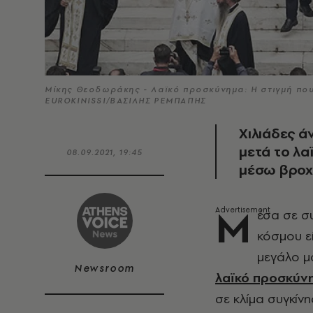
Μίκης Θεοδωράκης - Λαϊκό προσκύνημα: Η στιγμή πο
EUROKINISSI/ΒΑΣΙΛΗΣ ΡΕΜΠΑΠΗΣ
Χιλιάδες 
μετά το λ
08.09.2021, 19:45
μέσω βροχ
Μ
έσα σε σ
κόσμου ε
μεγάλο μ
Newsroom
λαϊκό προσκύν
σε κλίμα συγκίν