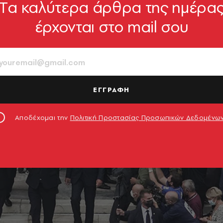
Tα καλύτερα άρθρα της ημέρα
έρχονται στο mail σου
ΕΓΓΡΑΦΗ
Αποδέχομαι την
Πολιτική Προστασίας Προσωπικών Δεδομένω