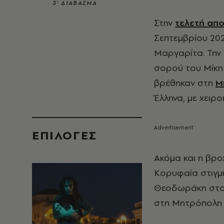
3’ ΔΙΑΒΑΣΜΑ
Στην
τελετή απ
Σεπτεμβρίου 20
Μαργαρίτα. Την
σορού του Μίκη
βρέθηκαν στη
Μ
Έλληνα, με χειρ
EΠΙΛΟΓΈΣ
Ακόμα και η βρο
Κορυφαία στιγμ
Θεοδωράκη στο 
στη Μητρόπολη κ