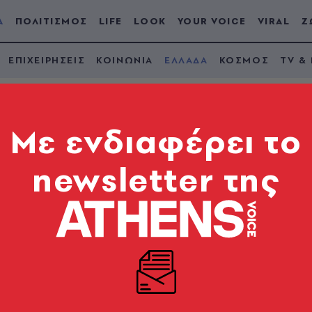
Α
ΠΟΛΙΤΙΣΜΟΣ
LIFE
LOOK
YOUR VOICE
VIRAL
Ζ
ΕΠΙΧΕΙΡΗΣΕΙΣ
ΚΟΙΝΩΝΙΑ
ΕΛΛΑΔΑ
ΚΟΣΜΟΣ
TV &
Mε ενδιαφέρει το
newsletter της
ς: Συγκίνηση στο
εικόνες)
υνθέτη, φωνάζοντας «αθάνατος»