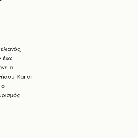
ν έχω
νει η
ήσου. Και οι
 ο
ουρισμός