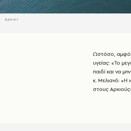
Αρκιοί
Ωστόσο, αμφότεροι ανησυχούν για την πρόσβασή τους σε επαρκείς υπηρεσίες
υγείας: «Το μεγ
παιδί και να μη
κ. Μελιανό: «Η
στους Αρκιούς