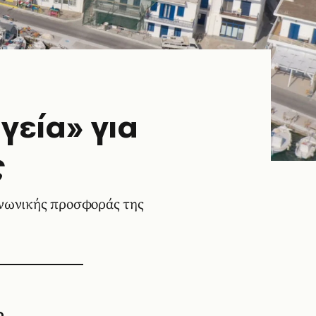
γεία» για
ς
οινωνικής προσφοράς της
ο