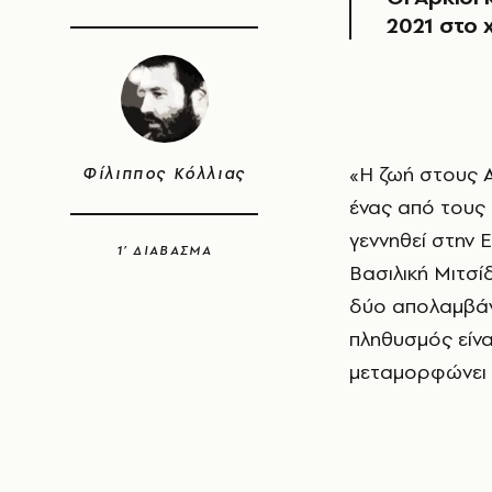
2021 στο 
«Η ζωή στους Αρκιούς είναι παράδεισος» υποστηρίζει ο Μανώλης Μελιανός,
Φίλιππος Κόλλιας
ένας από τους 
γεννηθεί στην 
1’ ΔΙΑΒΑΣΜΑ
Βασιλική Μιτσί
δύο απολαμβάνο
πληθυσμός είνα
μεταμορφώνει 