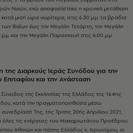
ερών Ναών, ενώ αποφασίστηκε η χρονική μετάθεση
κατά μισή ώρα νωρίτερα, στις 6.30 μ.μ. τα βράδια
 των Βαΐων έως την Μεγάλη Τετάρτη, την Μεγάλη
 μ.μ. και την Μεγάλη Παρασκευή στις 6.00 μ.μ.
 της Διαρκούς Ιεράς Συνόδου για την
 Επιταφίου και την Ανάσταση
 Σύνοδος της Εκκλησίας της Ελλάδος της 164ης
όδου, κατά την πραγματοποιηθείσα μέσω
συνεδρίασή Της, της Τρίτης 20ής Απριλίου 2021,
α όλες τις ενέργειες του Μακαριωτάτου Προέδρου
κόπου Αθηνών και πάσης Ελλάδος κ. Ιερωνύμου, οι