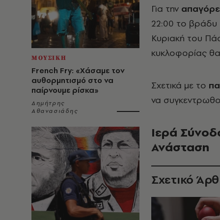
Για την
απαγόρε
22:00 το βράδυ 
Κυριακή του Πά
κυκλοφορίας θα α
ΜΟΥΣΙΚΗ
French Fry: «Χάσαμε τον
αυθορμητισμό στο να
Σχετικά με το
πα
παίρνουμε ρίσκα»
να συγκεντρωθο
Δημήτρης
Αθανασιάδης
Ιερά Σύνοδο
Ανάσταση
Σχετικό Άρ