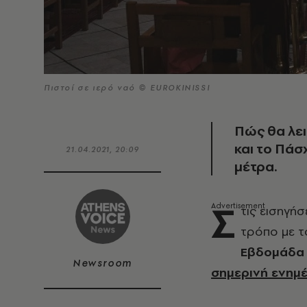
Πιστοί σε ιερό ναό © EUROKINISSI
Πώς θα λε
και το Πάσ
21.04.2021, 20:09
μέτρα.
Σ
τις εισηγήσ
τρόπο με τ
Εβδομάδα 
Newsroom
σημερινή ενημέ