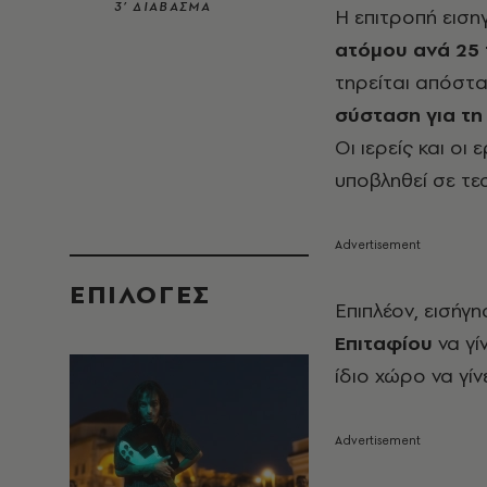
3’ ΔΙΑΒΑΣΜΑ
Η επιτροπή ειση
ατόμου ανά 25 τ
τηρείται απόστ
σύσταση για τη
Οι ιερείς και οι
υποβληθεί σε τε
EΠΙΛΟΓΈΣ
Επιπλέον, εισήγ
Επιταφίου
να γ
ίδιο χώρο να γίν