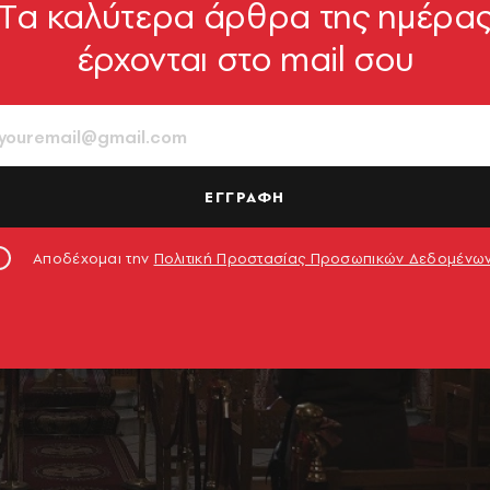
Tα καλύτερα άρθρα της ημέρα
έρχονται στο mail σου
ΕΓΓΡΑΦΗ
Αποδέχομαι την
Πολιτική Προστασίας Προσωπικών Δεδομένω