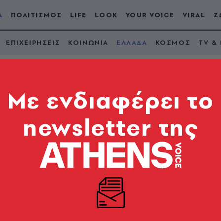
Α
ΠΟΛΙΤΙΣΜΟΣ
LIFE
LOOK
YOUR VOICE
VIRAL
Ζ
ΕΠΙΧΕΙΡΗΣΕΙΣ
ΚΟΙΝΩΝΙΑ
ΕΛΛΑΔΑ
ΚΟΣΜΟΣ
TV &
Mε ενδιαφέρει το
newsletter της
έα μέτρα - Πώς θα
κκλησίες