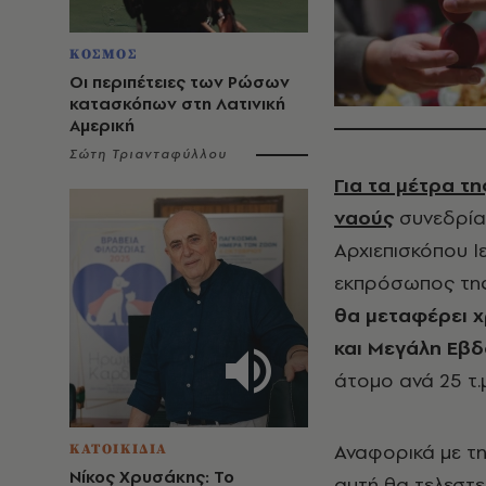
ΚΟΣΜΟΣ
Οι περιπέτειες των Ρώσων
κατασκόπων στη Λατινική
Αμερική
Σώτη Τριανταφύλλου
Για τα μέτρα τ
ναούς
συνεδρία
Αρχιεπισκόπου 
εκπρόσωπος της 
θα μεταφέρει χ
και Μεγάλη Εβ
άτομο ανά 25 τ.
Αναφορικά με τ
ΚΑΤΟΙΚΙΔΙΑ
Νίκος Χρυσάκης: Το
αυτή θα τελεστ