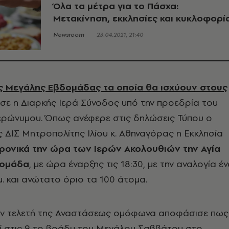
Όλα τα μέτρα για το Πάσχα:
Μετακίνηση, εκκλησίες και κυκλοφορί
Newsroom
23.04.2021, 21:40
ης Μεγάλης Εβδομάδας
τα οποία θα ισχύουν στους
σε η Διαρκής Ιερά Σύνοδος υπό την προεδρία του
Ιερώνυμου. Όπως ανέφερε στις δηλώσεις Τύπου ο
ΔΙΣ Μητροπολίτης Ιλίου κ. Αθηναγόρας η Εκκλησία
ρονικά την ώρα των Ιερών Ακολουθιών την Αγία
δομάδα
, με ώρα έναρξης τις 18:30, με την αναλογία έ
μ. και ανώτατο όριο τα 100 άτομα.
ην τελετή της Αναστάσεως ομόφωνα αποφάσισε πως
εί στις 9 το βράδυ του Μεγάλου Σαββάτου στο