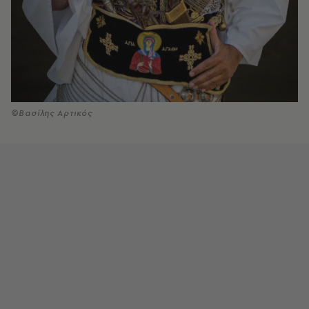
©Βασίλης Αρτικός