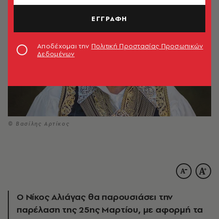
ΕΓΓΡΑΦΗ
Αποδέχομαι την
Πολιτική Προστασίας Προσωπικών
Δεδομένων
© Βασίλης Αρτίκος
Ο Νίκος Αλιάγας θα παρουσιάσει την
παρέλαση της 25ης Μαρτίου, με αφορμή τα