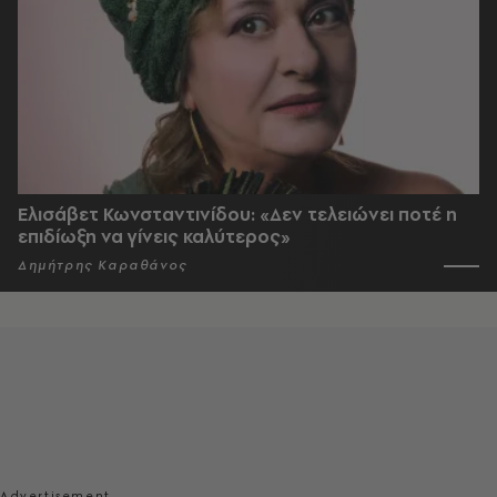
Ελισάβετ Κωνσταντινίδου: «Δεν τελειώνει ποτέ η
επιδίωξη να γίνεις καλύτερος»
Δημήτρης Καραθάνος