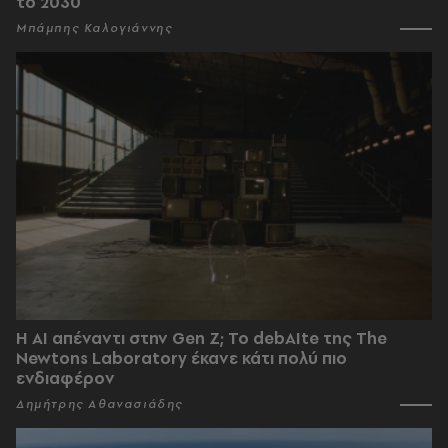
το 2030
Μπάμπης Καλογιάννης
Η AI απέναντι στην Gen Z; Το debAIte της The
Newtons Laboratory έκανε κάτι πολύ πιο
ενδιαφέρον
Δημήτρης Αθανασιάδης