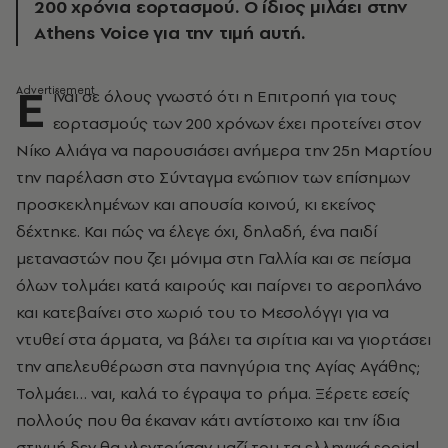
200 χρόνια εορτασμού. Ο ίδιος μιλάει στην
Athens Voice για την τιμή αυτή.
Ε
ίναι σε όλους γνωστό ότι η Επιτροπή για τους
εορτασμούς των 200 χρόνων έχει προτείνει στον
Νίκο Αλιάγα να παρουσιάσει ανήμερα την 25η Μαρτίου
την παρέλαση στο Σύνταγμα ενώπιον των επίσημων
προσκεκλημένων και απουσία κοινού, κι εκείνος
δέχτηκε. Και πώς να έλεγε όχι, δηλαδή, ένα παιδί
μεταναστών που ζει μόνιμα στη Γαλλία και σε πείσμα
όλων τολμάει κατά καιρούς και παίρνει το αεροπλάνο
και κατεβαίνει στο χωριό του το Μεσολόγγι για να
ντυθεί στα άρματα, να βάλει τα σιρίτια και να γιορτάσει
την απελευθέρωση στα πανηγύρια της Αγίας Αγάθης;
Τολμάει… ναι, καλά το έγραψα το ρήμα. Ξέρετε εσείς
πολλούς που θα έκαναν κάτι αντίστοιχο και την ίδια
στιγμή δεν θα γλεντούσαν μαζί του τα ελληνικά social