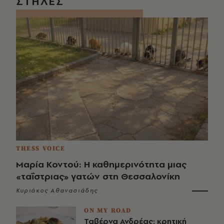
ΣΤΗΛΕΣ
THESS VOICE
Μαρία Κοντού: Η καθημερινότητα μιας
«ταΐστριας» γατών στη Θεσσαλονίκη
Κυριάκος Αθανασιάδης
ON MY ROAD
Ταβέρνα Ανδρέας: κρητική