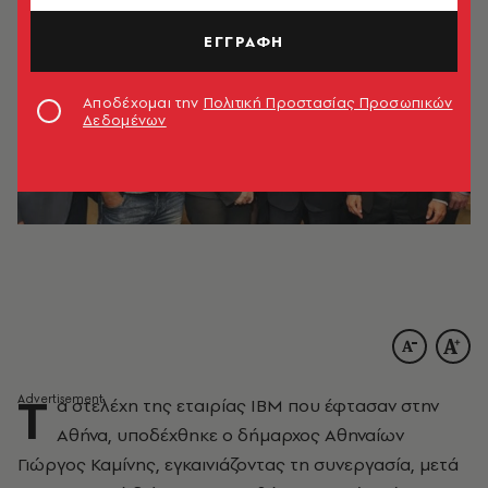
ΕΓΓΡΑΦΗ
Αποδέχομαι την
Πολιτική Προστασίας Προσωπικών
Δεδομένων
Τ
α στελέχη της εταιρίας IBM που έφτασαν στην
Αθήνα, υποδέχθηκε ο δήμαρχος Αθηναίων
Γιώργος Καμίνης, εγκαινιάζοντας τη συνεργασία, μετά