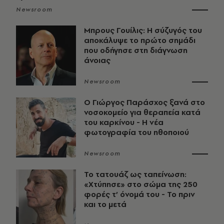
Newsroom
Μπρους Γουίλις: Η σύζυγός του
αποκάλυψε το πρώτο σημάδι
που οδήγησε στη διάγνωση
άνοιας
Newsroom
O Γιώργος Παράσχος ξανά στο
νοσοκομείο για θεραπεία κατά
του καρκίνου - Η νέα
φωτογραφία του ηθοποιού
Newsroom
Το τατουάζ ως ταπείνωση:
«Χτύπησε» στο σώμα της 250
φορές τ’ όνομά του - Το πριν
και το μετά