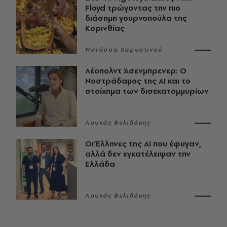
Floyd τρώγοντας την πιο
διάσημη γουρνοπούλα της
Κορινθίας
Νατάσσα Καρυστινού
Λέοπολντ Άσενμπρενερ: Ο
Νοστράδαμος της AI και το
στοίχημα των δισεκατομμυρίων
Λουκάς Βελιδάκης
Οι Έλληνες της ΑΙ που έφυγαν,
αλλά δεν εγκατέλειψαν την
Ελλάδα
Λουκάς Βελιδάκης