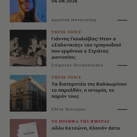
06.08.2026
Αγγελική Μανουσάκη
THESS VOICE
Γιάννης Γκουλιόβας: Ήταν ο
«Σαλονικιός» του τραγουδιού
που ερμήνευε ο Στράτος
Διονυσίου;
Στέφανος Τσιτσόπουλος
THESS VOICE
Τα διατηρητέα της Βαλαωρίτου:
το παρελθόν, η ιστορία, το
παρόν τους
Ελένη Τρούγκου
ΤΟ ΠΟΙΗΜΑ ΤΗΣ ΗΜΕΡΑΣ
Λίλλυ Κοτσώνη, Κλεινόν άστυ