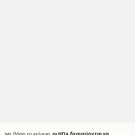
Με βάση το κείμενο,
οι ΗΠΑ δεσμεύονται να