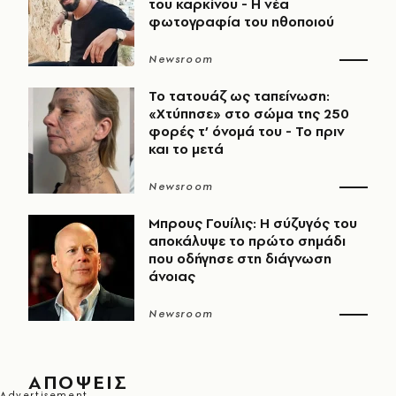
του καρκίνου - Η νέα
φωτογραφία του ηθοποιού
Newsroom
Το τατουάζ ως ταπείνωση:
«Χτύπησε» στο σώμα της 250
φορές τ’ όνομά του - Το πριν
και το μετά
Newsroom
Μπρους Γουίλις: Η σύζυγός του
αποκάλυψε το πρώτο σημάδι
που οδήγησε στη διάγνωση
άνοιας
Newsroom
ΑΠΟΨΕΙΣ