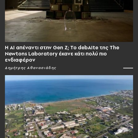
Η AI απέναντι στην Gen Z; Το debAIte της The
Newtons Laboratory έκανε κάτι πολύ πιο
ενδιαφέρον
Δημήτρης Αθανασιάδης