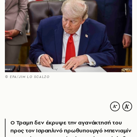
© ΕΡΑ/JIM LO SCALZO
Ο Τραμπ δεν έκρυψε την αγανάκτησή του
προς τον Ισραηλινό πρωθυπουργό Μπενιαμίν