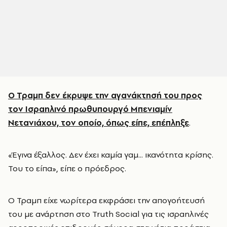
Ο Τραμπ δεν έκρυψε την αγανάκτησή του προς
τον Ισραηλινό πρωθυπουργό Μπενιαμίν
Νετανιάχου, τον οποίο, όπως είπε, επέπληξε
.
«Έγινα έξαλλος. Δεν έχει καμία γαμ... ικανότητα κρίσης.
Του το είπα», είπε ο πρόεδρος.
Ο Τραμπ είχε νωρίτερα εκφράσει την απογοήτευσή
του με ανάρτηση στο Truth Social για τις ισραηλινές