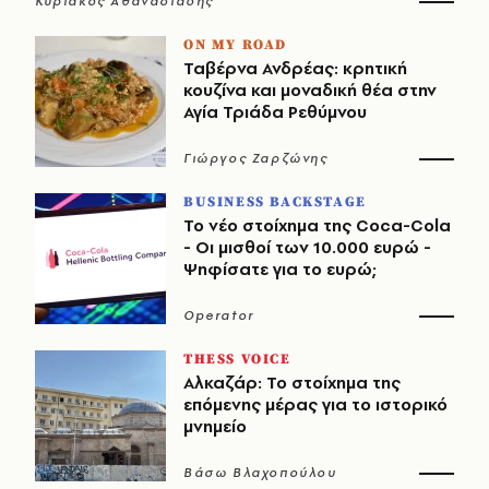
Κυριάκος Αθανασιάδης
ON MY ROAD
Ταβέρνα Ανδρέας: κρητική
κουζίνα και μοναδική θέα στην
Αγία Τριάδα Ρεθύμνου
Γιώργος Ζαρζώνης
BUSINESS BACKSTAGE
Το νέο στοίχημα της Coca-Cola
- Οι μισθοί των 10.000 ευρώ -
Ψηφίσατε για το ευρώ;
Operator
THESS VOICE
Αλκαζάρ: Το στοίχημα της
επόμενης μέρας για το ιστορικό
μνημείο
Βάσω Βλαχοπούλου