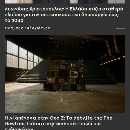
Λεωνίδας Χριστόπουλος: Η Ελλάδα χτίζει σταθερό
πλαίσιο για την οπτικοακουστική δημιουργία έως
το 2030
Μπάμπης Καλογιάννης
Η AI απέναντι στην Gen Z; Το debAIte της The
Newtons Laboratory έκανε κάτι πολύ πιο
ενδιαφέρον