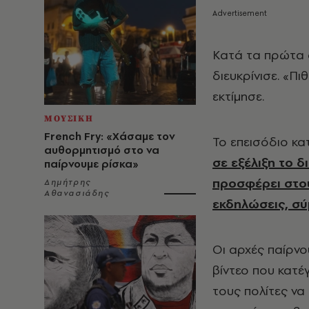
Κατά τα πρώτα σ
διευκρίνισε. «Π
εκτίμησε.
ΜΟΥΣΙΚΗ
French Fry: «Χάσαμε τον
Το επεισόδιο κα
αυθορμητισμό στο να
σε εξέλιξη το δ
παίρνουμε ρίσκα»
προσφέρει στου
Δημήτρης
Αθανασιάδης
εκδηλώσεις, σύ
Οι αρχές παίρνο
βίντεο που κατ
τους πολίτες ν