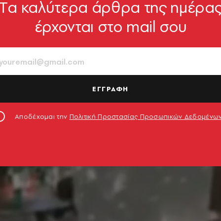
Tα καλύτερα άρθρα της ημέρα
έρχονται στο mail σου
ΕΓΓΡΑΦΗ
Αποδέχομαι την
Πολιτική Προστασίας Προσωπικών Δεδομένω