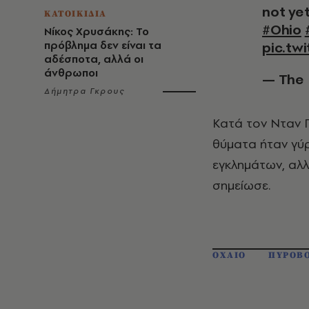
not ye
ΚΑΤΟΙΚΙΔΙΑ
#Ohio
Νίκος Χρυσάκης: Το
πρόβλημα δεν είναι τα
pic.tw
αδέσποτα, αλλά οι
άνθρωποι
— The
Δήμητρα Γκρους
Κατά τον Νταν Γ
θύματα ήταν γύρ
εγκλημάτων, αλλ
σημείωσε.
ΟΧΑΙΟ
ΠΥΡΟΒ