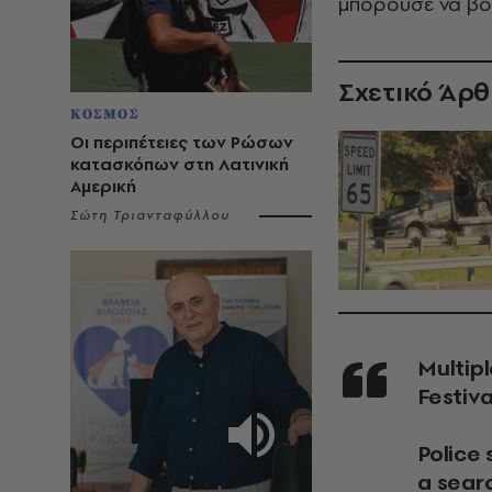
μπορούσε να βο
Σχετικό Άρ
ΚΟΣΜΟΣ
Οι περιπέτειες των Ρώσων
κατασκόπων στη Λατινική
Αμερική
Σώτη Τριανταφύλλου
Multiple people were shot near the Old West End
Festiva
Police 
a searc