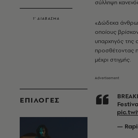
σύλληψη κανενό
1’ ΔΙΑΒΑΣΜΑ
«Δώδεκα άνθρωπ
οποίους βρίσκον
υπαρχηγός της α
προσθέτοντας π
μέχρι στιγμής.
BREAKING: Moment shots fired at Old West End
EΠΙΛΟΓΈΣ
Festiva
pic.tw
— Rapi