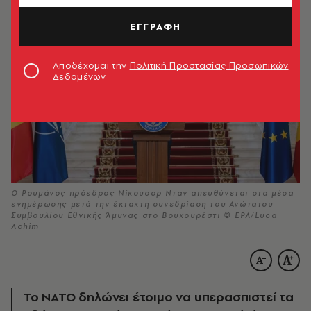
ΕΓΓΡΑΦΗ
Αποδέχομαι την
Πολιτική Προστασίας Προσωπικών
Δεδομένων
Ο Ρουμάνος πρόεδρος Νίκουσορ Νταν απευθύνεται στα μέσα
ενημέρωσης μετά την έκτακτη συνεδρίαση του Ανώτατου
Συμβουλίου Εθνικής Άμυνας στο Βουκουρέστι © EPA/Luca
Achim
Το ΝΑΤΟ δηλώνει έτοιμο να υπερασπιστεί τα