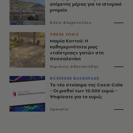
επόμενης μέρας για το ιστορικό
μνημείο
Βάσω Βλαχοπούλου
THESS VOICE
Μαρία Κοντού: Η
καθημερινότητα μιας
«ταΐστριας» γατών στη
Θεσσαλονίκη
Κυριάκος Αθανασιάδης
BUSINESS BACKSTAGE
Το νέο στοίχημα της Coca-Cola
- Οι μισθοί των 10.000 ευρώ -
Ψηφίσατε για το ευρώ;
Operator