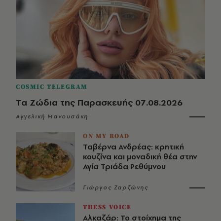
COSMIC TELEGRAM
Τα Ζώδια της Παρασκευής 07.08.2026
Αγγελική Μανουσάκη
ON MY ROAD
Ταβέρνα Ανδρέας: κρητική
κουζίνα και μοναδική θέα στην
Αγία Τριάδα Ρεθύμνου
Γιώργος Ζαρζώνης
THESS VOICE
Αλκαζάρ: Το στοίχημα της