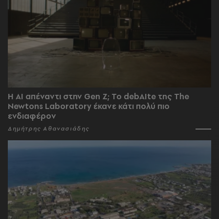
Η AI απέναντι στην Gen Z; Το debAIte της The
Newtons Laboratory έκανε κάτι πολύ πιο
ενδιαφέρον
Δημήτρης Αθανασιάδης