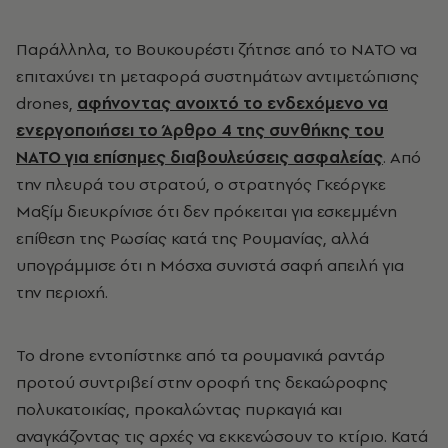
Παράλληλα, το Βουκουρέστι ζήτησε από το ΝΑΤΟ να
επιταχύνει τη μεταφορά συστημάτων αντιμετώπισης
drones,
αφήνοντας ανοιχτό το ενδεχόμενο να
ενεργοποιήσει το Άρθρο 4 της συνθήκης του
ΝΑΤΟ για επίσημες διαβουλεύσεις ασφαλείας
. Από
την πλευρά του στρατού, ο στρατηγός Γκεόργκε
Μαξίμ διευκρίνισε ότι δεν πρόκειται για εσκεμμένη
επίθεση της Ρωσίας κατά της Ρουμανίας, αλλά
υπογράμμισε ότι η Μόσχα συνιστά σαφή απειλή για
την περιοχή.
Το drone εντοπίστηκε από τα ρουμανικά ραντάρ
προτού συντριβεί στην οροφή της δεκαώροφης
πολυκατοικίας, προκαλώντας πυρκαγιά και
αναγκάζοντας τις αρχές να εκκενώσουν το κτίριο. Κατά