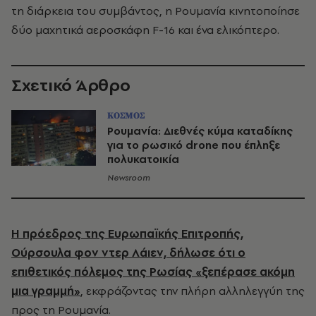
τη διάρκεια του συμβάντος, η Ρουμανία κινητοποίησε
δύο μαχητικά αεροσκάφη F-16 και ένα ελικόπτερο.
Σχετικό Άρθρο
ΚΟΣΜΟΣ
Ρουμανία: Διεθνές κύμα καταδίκης
για το ρωσικό drone που έπληξε
πολυκατοικία
Newsroom
Η πρόεδρος της Ευρωπαϊκής Επιτροπής,
Ούρσουλα φον ντερ Λάιεν, δήλωσε ότι ο
επιθετικός πόλεμος της Ρωσίας «ξεπέρασε ακόμη
μια γραμμή»
, εκφράζοντας την πλήρη αλληλεγγύη της
προς τη Ρουμανία.