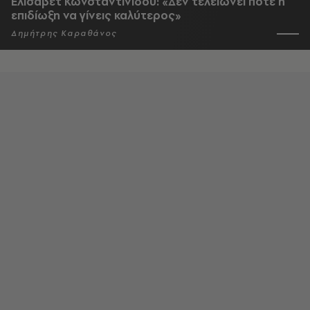
Ελισάβετ Κωνσταντινίδου: «Δεν τελειώνει ποτέ η
επιδίωξη να γίνεις καλύτερος»
Δημήτρης Καραθάνος