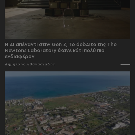
Η AI απέναντι στην Gen Z; Το debAIte της The
Newtons Laboratory έκανε κάτι πολύ πιο
ενδιαφέρον
Δημήτρης Αθανασιάδης