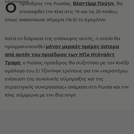
Ο
πρόεδρος της Ρωσίας,
Βλαντίμιρ Πούτιν
, θα
επισκεφθεί την Κίνα στις 19 και τις 20 Μαΐου,
όπως ανακοίνωσε σήμερα (16.5) το Κρεμλίνο.
Κατά τη διάρκεια της επίσκεψης αυτής, η οποία θα
πραγματοποιηθεί
μόνον μερικές ημέρες ύστερα
από αυτήν του προέδρου των ΗΠΑ Ντόναλντ
Τραμπ
, ο Ρώσος πρόεδρος θα συζητήσει με τον Κινέζο
ομόλογό του Σι Τζινπίνγκ τρόπους για την «περαιτέρω
ενίσχυση της συνολικής σύμπραξης και της
στρατηγικής συνεργασίας» ανάμεσα στη Ρωσία και την
Κίνα, σύμφωνα με την ίδια πηγή.