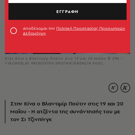
ΕΓΓΡΑΦΗ
Αποδέχομαι την
Πολιτική Προστασίας Προσωπικών
Δεδομένων
Στην Κίνα ο Βλαντιμίρ Πούτιν στις 19 και 20 Μαΐου © EPA /
VYACHESLAV PROKOFYEV/SPUTNIK/KREMLIN POOL
Στην Κίνα ο Βλαντιμίρ Πούτιν στις 19 και 20
Μαΐου - Η ατζέντα της συνάντησής του με
τον Σι Τζινπίνγκ