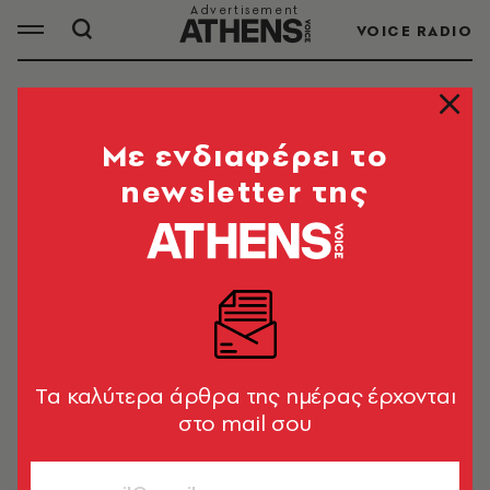
VOICE RADIO
ΣΙ ΤΖΙΝΠΙΝΓΚ
Mε ενδιαφέρει το
newsletter της
ΟΛΑ ΤΑ ΑΡΘΡΑ ΤΟΥ TAG
ΣΙ ΤΖΙΝΠΙΝΓΚ
ΚΟΣΜΟΣ
Ο Σι Τζινπίνγκ στη Βόρεια Κορέα για
σπάνια συνάντηση με τον Κιμ Γιονγκ
Tα καλύτερα άρθρα της ημέρας έρχονται
Ουν
στο mail σου
Newsroom