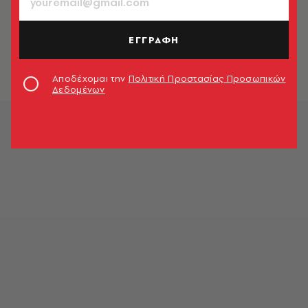
ΚΟΣΜΟΣ
Ο θαυμαστός νέος κόσμος του Σι
Τζινπίνγκ
ΕΓΓΡΑΦΗ
Άγης Παπαγεωργίου
Αποδέχομαι την
Πολιτική Προστασίας Προσωπικών
Δεδομένων