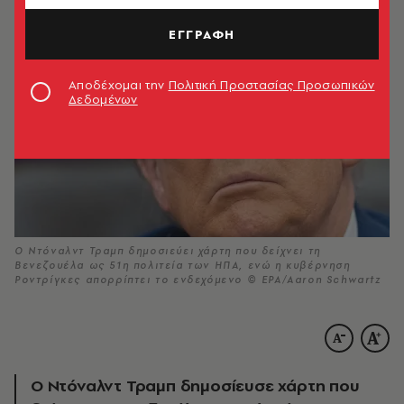
ΕΓΓΡΑΦΗ
Αποδέχομαι την
Πολιτική Προστασίας Προσωπικών
Δεδομένων
Ο Ντόναλντ Τραμπ δημοσιεύει χάρτη που δείχνει τη
Βενεζουέλα ως 51η πολιτεία των ΗΠΑ, ενώ η κυβέρνηση
Ροντρίγκες απορρίπτει το ενδεχόμενο © EPA/Aaron Schwartz
Ο Ντόναλντ Τραμπ δημοσίευσε χάρτη που