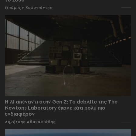
Μπάμπης Καλογιάννης
Η AI απέναντι στην Gen Z; Το debAIte της The
Newtons Laboratory έκανε κάτι πολύ πιο
ενδιαφέρον
Δημήτρης Αθανασιάδης