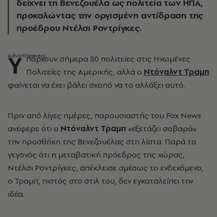
δείχνει τη Βενεζουέλα ως πολιτεία των ΗΠΑ,
προκαλώντας την οργισμένη αντίδραση της
προέδρου Ντέλσι Ροντρίγκες.
Υ
πάρχουν σήμερα 50 πολιτείες στις Ηνωμένες
Πολιτείες της Αμερικής, αλλά ο
Ντόναλντ Τραμπ
φαίνεται να έχει βάλει σκοπό να το αλλάξει αυτό.
Πριν από λίγες ημέρες, παρουσιαστής του Fox News
ανέφερε ότι ο
Ντόναλντ Τραμπ
«εξετάζει σοβαρά»
την προσθήκη της Βενεζουέλας στη λίστα. Παρά το
γεγονός ότι η μεταβατική πρόεδρος της χώρας,
Ντέλσι Ροντρίγκες, απέκλεισε αμέσως το ενδεχόμενο,
ο Τραμπ, πιστός στο στιλ του, δεν εγκαταλείπει την
ιδέα.