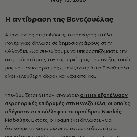
Η αντίδραση της Βενεζουέλας
Απαντώντας στις ειδήσεις, η πρόεδρος Ντέλσι
Ροντρίγκες δήλωσε σε δημοσιογράφους στην
Ολλανδία: «Θα συνεχίσουμε να υπερασπιζόμαστε την
ακεραιότητά μας, την κυριαρχία μας, την ανεξαρτησία
μας και την ιστορία μας», τονίζοντας ότι η Βενεζουέλα
είναι «ελεύθερη χώρα» και «όχι αποικία».
Υπενθυμίζεται ότι τον Ιανουάριο
οι ΗΠΑ εξαπέλυσαν
αεροπορικές επιδρομές στη Βενεζουέλα, οι οποίες
οδήγησαν στη σύλληψη του προέδρου Νικολάς
Μαδούρο
. Έκτοτε, ο Τραμπ έχει δηλώσει: «Θα
διοικούμε τη χώρα μέχρι να καταστεί δυνατή μια
ασφαλής και ορθή μετάβαση», προσθέτοντας ότι