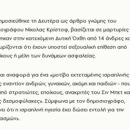
δημοσιεύθηκε τη Δευτέρα ως άρθρο γνώμης του
ιογράφου Νίκολας Κρίστοφ, βασίζεται σε μαρτυρίες
καν στην κατεχόμενη Δυτική Όχθη από 14 άνδρες κα
χυρίζονται ότι έχουν υποστεί σεξουαλική επίθεση από
ίκους ή μέλη των δυνάμεων ασφαλείας.
αι αναφορά για ένα «μοτίβο εκτεταμένης ισραηλινής
ς εναντίον ανδρών, γυναικών, ακόμη και παιδιών - πο
πό στρατιώτες, εποίκους, ανακριτές του Σιν Μπετ κα
ς δεσμοφύλακες». Σύμφωνα με τον δημοσιογράφο,
νει ότι η ισραηλινή ηγεσία έχει δώσει εντολή για την
ιασμών».