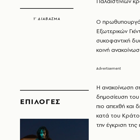
Παλαιστινίων κρ
1’ ΔΙΑΒΑΣΜΑ
Ο πρωθυπουργ
Εξωτερικών Γκίν
συκοφαντική δυ
κοινή ανακοίνωσ
Η ανακοίνωση ση
δημοσίευση του
EΠΙΛΟΓΈΣ
πιο απεχθή και 
κατά του Κράτου
την έγκριση της