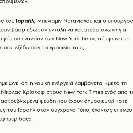
ατουμένων.
ός του
Ισραήλ,
Μπενιαμίν Νετανιάχου και ο υπουργός
τεον Σάαρ έδωσαν εντολή να κατατεθεί αγωγή για
σφήμιση εναντίον των
New
York
Times
, σύμφωνα με
η που εξέδωσαν τα γραφεία τους.
μειώνει ότι η νομική ενέργεια λαμβάνεται «μετά τη
 Νίκολας Κρίστοφ στους
New
York
Times
ενός από τ
διαστρεβλωμένα ψεύδη που έχουν δημοσιευτεί ποτέ
ς του Ισραήλ στον σύγχρονο Τύπο, έχοντας επιπλέο
 εφημερίδας».