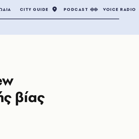
ΩΔΙΑ
CITY GUIDE
PODCAST
VOICE RADIO
ew
ής βίας