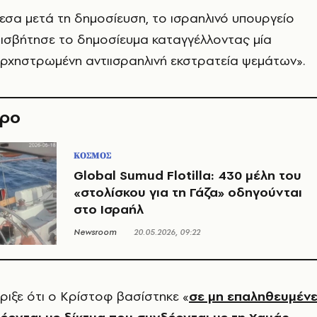
σα μετά τη δημοσίευση, το ισραηλινό υπουργείο
ισβήτησε το δημοσίευμα καταγγέλλοντας μία
ορχηστρωμένη αντιισραηλινή εκστρατεία ψεμάτων».
θρο
ΚΟΣΜΟΣ
Global Sumud Flotilla: 430 μέλη του
«στολίσκου για τη Γάζα» οδηγούνται
στο Ισραήλ
Newsroom
20.05.2026, 09:22
ιξε ότι ο Κρίστοφ βασίστηκε «
σε μη επαληθευμέν