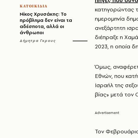
πηγές που συνδ
ΚΑΤΟΙΚΙΔΙΑ
κατηγορώντας τη
Νίκος Χρυσάκης: Το
ημερομηνία δημο
πρόβλημα δεν είναι τα
αδέσποτα, αλλά οι
ανεξάρτητη ισρα
άνθρωποι
διέπραξε η Χαμά
Δήμητρα Γκρους
2023, η οποία δ
Όμως, αναφέρετ
Εθνών, που κατή
Ισραήλ της σεξ
βίας» μετά τον 
Τον Φεβρουάριο