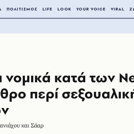
Α
ΠΟΛΙΤΙΣΜΟΣ
LIFE
LOOK
YOUR VOICE
VIRAL
Ζ
αι νομικά κατά των N
ρθρο περί σεξουαλικ
ων
ανιάχου και Σάαρ