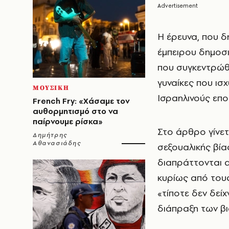
Η έρευνα, που 
έμπειρου δημοσ
που συγκεντρώθη
γυναίκες που ισ
ΜΟΥΣΙΚΗ
Ισραηλινούς επο
French Fry: «Χάσαμε τον
αυθορμητισμό στο να
παίρνουμε ρίσκα»
Στο άρθρο γίνετ
Δημήτρης
Αθανασιάδης
σεξουαλικής βία
διαπράττονται α
κυρίως από του
«τίποτε δεν δείχ
διάπραξη των β