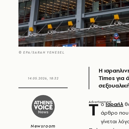
© ΕΡΑ/SARAH YENESEL
Η ισραηλιν
Times για 
14.05.2026, 18:32
σεξουαλικ
Τ
ο
Ισραήλ
θα
άρθρο που 
γίνεται λόγ
Newsroom