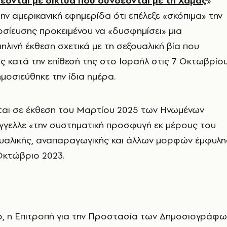
έονται με δίκτυα που συνδέονται με τη Χαμάς
»
ν αμερικανική εφημερίδα ότι επέλεξε «σκόπιμα» την
σίευσης προκειμένου να «δυσφημίσει» μια
ηλινή έκθεση σχετικά με τη σεξουαλική βία που
ς κατά την επίθεσή της στο Ισραήλ στις 7 Οκτωβρίο
ημοσιεύθηκε την ίδια ημέρα.
αι σε έκθεση του Μαρτίου 2025 των Ηνωμένων
γγελλε «την συστηματική προσφυγή εκ μέρους του
ουαλικής, αναπαραγωγικής και άλλων μορφών έμφυλη
Οκτώβριο 2023.
, η Επιτροπή για την Προστασία των Δημοσιογράφω