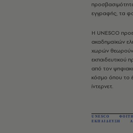
προσβασιμότητα
εγγραφής, τα φο
Η UNESCO προει
ακαδημαϊκών ελ
χωρών θεωρούν 
εκπαιδευτικού π
από τον ψηφιακό
κόσμο όπου το έ
ίντερνετ.
UNESCO
ΦΟΙΤΗ
ΕΚΠΑΙΔΕΥΣΗ
Α