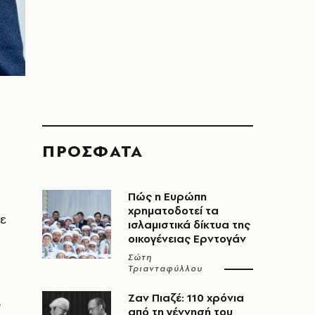
ΠΡΟΣΦΑΤΑ
Πώς η Ευρώπη
χρηματοδοτεί τα
σε
ισλαμιστικά δίκτυα της
οικογένειας Ερντογάν
Σώτη
Τριανταφύλλου
Ζαν Πιαζέ: 110 χρόνια
ο
από τη γέννησή του