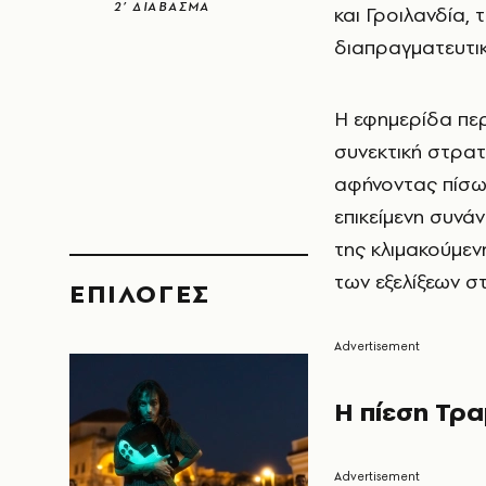
2’ ΔΙΑΒΑΣΜΑ
και Γροιλανδία, 
διαπραγματευτι
Η εφημερίδα πε
συνεκτική στρατ
αφήνοντας πίσω 
επικείμενη συνάν
της κλιμακούμεν
των εξελίξεων σ
EΠΙΛΟΓΈΣ
Η πίεση Τρα