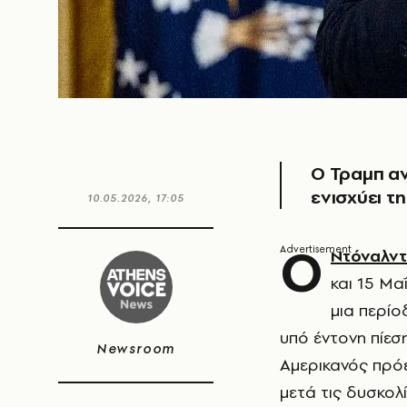
Ο Τραμπ αν
ενισχύει τ
10.05.2026, 17:05
Ο
Ντόναλντ
και 15 Μα
μια περίο
υπό έντονη πίεσ
Newsroom
Αμερικανός πρόε
μετά τις δυσκολί