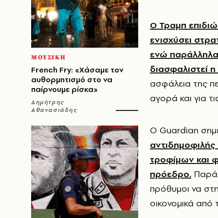
Ο Τραμπ επιδιώκ
ενισχύσει στρα
ενώ παράλληλα 
ΜΟΥΣΙΚΗ
διασφαλιστεί η
French Fry: «Χάσαμε τον
αυθορμητισμό στο να
ασφάλεια της πε
παίρνουμε ρίσκα»
αγορά και για τ
Δημήτρης
Αθανασιάδης
Ο Guardian σημε
αντιδημοφιλής σ
τροφίμων και φ
πρόεδρο.
Παράλ
πρόθυμοι να στη
οικονομικά από 