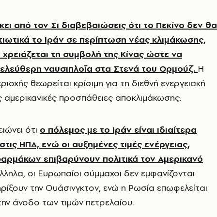
ει από τον Σι διαβεβαιώσεις ότι το Πεκίνο δεν θα
τιωτικά το Ιράν σε περίπτωση νέας κλιμάκωσης,
χρειάζεται τη συμβολή της Κίνας ώστε να
 ελεύθερη ναυσιπλοΐα στα Στενά του Ορμούζ.
Η
ριοχής θεωρείται κρίσιμη για τη διεθνή ενεργειακή
ις αμερικανικές προσπάθειες αποκλιμάκωσης.
ιώνει ότι
ο πόλεμος με το Ιράν είναι ιδιαίτερα
τις ΗΠΑ, ενώ οι αυξημένες τιμές ενέργειας,
αρμάκων επιβαρύνουν πολιτικά τον Αμερικανό
ληλα, οι Ευρωπαίοι σύμμαχοι δεν εμφανίζονται
ρίξουν την Ουάσινγκτον, ενώ η Ρωσία επωφελείται
την άνοδο των τιμών πετρελαίου.