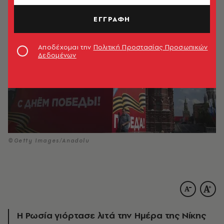
ΕΓΓΡΑΦΗ
Αποδέχομαι την
Πολιτική Προστασίας Προσωπικών
Δεδομένων
©Getty Images/Anadolu
Η Ρωσία γιόρτασε λιτά την Ημέρα της Νίκης