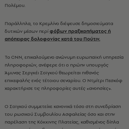
Πολέμου.
Παράλληλα, το Κρεμλίνο διέψευσε δημοσιεύματα
δυτικών μέσων περί
φόβων πραξικοπήματος ή
απόπειρας δολοφονίας κατά του Πούτιν.
Το CNN, επικαλούμενο ανώνυμη ευρωπαϊκή υπηρεσία
πληροφοριών, ανέφερε ότι ο πρώην υπουργός
Άμυνας Σεργκέι Σοϊγκού θεωρείται πιθανός
επικεφαλής ενός τέτοιου σεναρίου. Ο Ντμίτρι Πεσκόφ
χαρακτήρισε τις πληροφορίες αυτές «ανοησίες».
Ο Σοϊγκού συμμετείχε κανονικά τόσο στη συνεδρίαση
του ρωσικού Συμβουλίου Ασφαλείας όσο και στην
παρέλαση της Κόκκινης Πλατείας, καθισμένος δίπλα