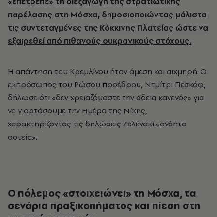
«επέτρεπε» τη διεξαγωγή της στρατιωτικής
παρέλασης στη Μόσχα, δημοσιοποιώντας μάλιστα
τις συντεταγμένες της Κόκκινης Πλατείας ώστε να
εξαιρεθεί από πιθανούς ουκρανικούς στόχους.
Η απάντηση του Κρεμλίνου ήταν άμεση και αιχμηρή. Ο
εκπρόσωπος του Ρώσου προέδρου, Ντμίτρι Πεσκόφ,
δήλωσε ότι «δεν χρειαζόμαστε την άδεια κανενός» για
να γιορτάσουμε την Ημέρα της Νίκης,
χαρακτηρίζοντας τις δηλώσεις Ζελένσκι «ανόητα
αστεία».
Ο πόλεμος «στοιχειώνει» τη Μόσχα, τα
σενάρια πραξικοπήματος και πίεση στη