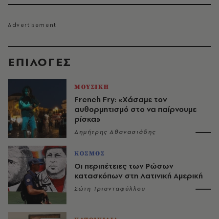
EΠΙΛΟΓΈΣ
ΜΟΥΣΙΚΗ
French Fry: «Χάσαμε τον
αυθορμητισμό στο να παίρνουμε
ρίσκα»
Δημήτρης Αθανασιάδης
ΚΟΣΜΟΣ
Οι περιπέτειες των Ρώσων
κατασκόπων στη Λατινική Αμερική
Σώτη Τριανταφύλλου