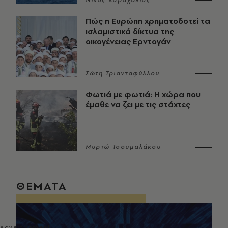
Νίκος Καραχάλιος
Πώς η Ευρώπη χρηματοδοτεί τα
ισλαμιστικά δίκτυα της
οικογένειας Ερντογάν
Σώτη Τριανταφύλλου
Φωτιά με φωτιά: Η χώρα που
έμαθε να ζει με τις στάχτες
Μυρτώ Τσουμαλάκου
ΘΕΜΑΤΑ